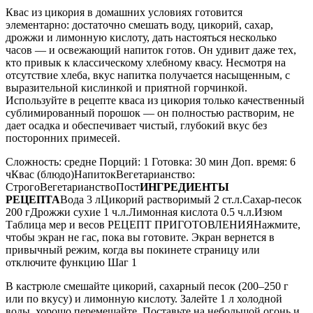
Квас из цикория в домашних условиях готовится
элементарно: достаточно смешать воду, цикорий, сахар,
дрожжи и лимонную кислоту, дать настояться несколько
часов — и освежающий напиток готов. Он удивит даже тех,
кто привык к классическому хлебному квасу. Несмотря на
отсутствие хлеба, вкус напитка получается насыщенным, с
выразительной кислинкой и приятной горчинкой.
Используйте в рецепте кваса из цикория только качественный
сублимированный порошок — он полностью растворим, не
дает осадка и обеспечивает чистый, глубокий вкус без
посторонних примесей.
Сложность: средне Порций: 1 Готовка: 30 мин Доп. время: 6
чКвас (блюдо)НапитокВегетарианство:
СтрогоВегетарианствоПост
ИНГРЕДИЕНТЫ
РЕЦЕПТА
Вода 3 лЦикорий растворимый 2 ст.л.Сахар-песок
200 гДрожжи сухие 1 ч.л.Лимонная кислота 0.5 ч.л.Изюм
Таблица мер и весов РЕЦЕПТ ПРИГОТОВЛЕНИЯНажмите,
чтобы экран не гас, пока вы готовите. Экран вернется в
привычный режим, когда вы покинете страницу или
отключите функцию Шаг 1
В кастрюле смешайте цикорий, сахарный песок (200–250 г
или по вкусу) и лимонную кислоту. Залейте 1 л холодной
воды, хорошо перемешайте. Поставьте на небольшой огонь и