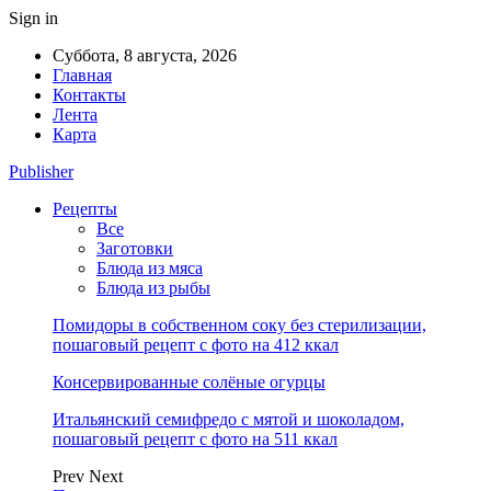
Sign in
Суббота, 8 августа, 2026
Главная
Контакты
Лента
Карта
Publisher
Рецепты
Все
Заготовки
Блюда из мяса
Блюда из рыбы
Помидоры в собственном соку без стерилизации,
пошаговый рецепт с фото на 412 ккал
Консервированные солёные огурцы
Итальянский семифредо с мятой и шоколадом,
пошаговый рецепт с фото на 511 ккал
Prev
Next