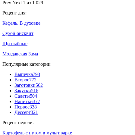
Prev
Next
1 из 1 029
Рецепт дня:
Кефаль. В духовке
Сухой бисквит
Щи рыбные
Молдавская Зама
Популярные категории
Выпечка
793
Второе
772
Заготовки
562
Закуски
516
Салаты
504
Напитки
377
Первое
338
Дессерт
321
Рецепт недели:
Картофель с нутом в мультиварке