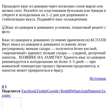
Процедите квас из цикория через несколько слоев марли или
мелкое сито. Разлейте по пластиковым бутылкам или банкам и
уберите в холодильник на 1–2 дня для дозревания и
стабилизации вкуса. Подавайте квас охлажденным.
Квас из цикория в домашних условиях (gastronom.ru) КСТАТИ
Вкус кваса из цикория в домашних условиях легко
регулировать: меньше сахара — получится более кислый,
«окрошечный» вариант; больше сахара — сладкий, десертный
напиток. ХОЗЯЙКЕ НА ЗАМЕТКУ Хранить квас из цикория
рекомендуется в холодильнике не более 3–5 дней — при
комнатной температуре процесс брожения продолжится, и
напиток может превратиться в брагу.
Источник
0
1
Поделится
Facebook
Twitter
Google+
ReddIt
WhatsApp
Pinterest
Эл.
адрес