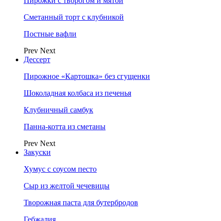
Пирожки с творогом и мятой
Сметанный торт с клубникой
Постные вафли
Prev
Next
Дессерт
Пирожное «Картошка» без сгущенки
Шоколадная колбаса из печенья
Клубничный самбук
Панна-котта из сметаны
Prev
Next
Закуски
Хумус с соусом песто
Сыр из желтой чечевицы
Творожная паста для бутербродов
Гебжалия