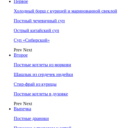
Первое
Холодный борщ с курицей и маринованной свеклой
Постный чечевичный суп
Острый китайский суп
Суп «Сибирский»
Prev
Next
Второе
Постные котлеты из моркови
Шашлык из сердечек индейки
Стир-фрай из курицы
Постные котлеты в духовке
Prev
Next
Выпечка
Постные драники