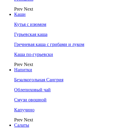
Prev
Next
Каши
Кутья с изюмом
Гурьевская каша
Гречневая каша с грибами и луком
Каша по-гурьевски
Prev
Next
Напитки
Безалкогольная Сангрия
Облепиховый чай
Смузи овощной
Капучино
Prev
Next
Салаты