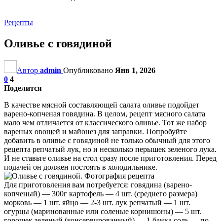
Рецепты
Оливье с говядиной
Автор
admin
Опубликовано
Янв 1, 2026
0
4
Поделится
В качестве мясной составляющей салата оливье подойдет
варено-копченая говядина. В целом, рецепт мясного салата
мало чем отличается от классического оливье. Тот же набор
вареных овощей и майонез для заправки. Попробуйте
добавить в оливье с говядиной не только обычный для этого
рецепта репчатый лук, но и несколько перышек зеленого лука.
И не ставьте оливье на стол сразу после приготовления. Перед
подачей он должен постоять в холодильнике.
Для приготовления вам потребуется: говядина (варено-
копченый) — 300г картофель — 4 шт. (среднего размера)
морковь — 1 шт. яйцо — 2-3 шт. лук репчатый — 1 шт.
огурцы (маринованные или соленые корнишоны) — 5 шт.
горошек зеленый (консервированный) — 1 банка соль — по