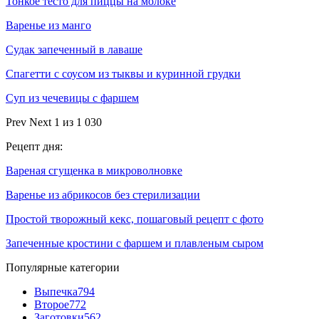
Тонкое тесто для пиццы на молоке
Варенье из манго
Судак запеченный в лаваше
Спагетти с соусом из тыквы и куринной грудки
Суп из чечевицы с фаршем
Prev
Next
1 из 1 030
Рецепт дня:
Вареная сгущенка в микроволновке
Варенье из абрикосов без стерилизации
Простой творожный кекс, пошаговый рецепт с фото
Запеченные кростини с фаршем и плавленым сыром
Популярные категории
Выпечка
794
Второе
772
Заготовки
562