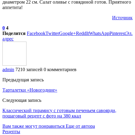
диаметром 22 см. Салат оливье с говядиной готов. Приятного
аппетита!
Источник
0
4
Поделится
Facebook
Twitter
Google+
ReddIt
WhatsApp
Pinterest
Эл.
адрес
admin
7210 записей
0 комментариев
Предыдущая запись
Тарталетки «Новогодние»
Следующая запись
Классический тирамису с готовым печеньем савоярди,
пошаговый рецепт с фото на 380 ккал
Вам также могут понравиться
Еще от автора
Рецепты