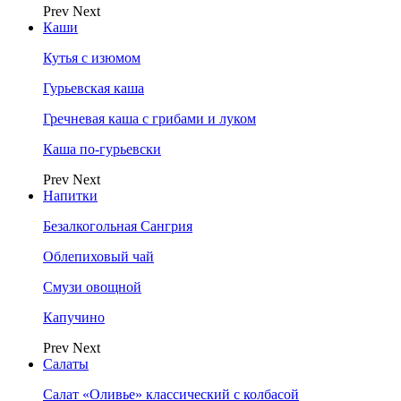
Prev
Next
Каши
Кутья с изюмом
Гурьевская каша
Гречневая каша с грибами и луком
Каша по-гурьевски
Prev
Next
Напитки
Безалкогольная Сангрия
Облепиховый чай
Смузи овощной
Капучино
Prev
Next
Салаты
Салат «Оливье» классический с колбасой