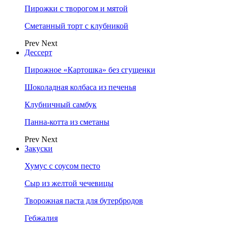
Пирожки с творогом и мятой
Сметанный торт с клубникой
Prev
Next
Дессерт
Пирожное «Картошка» без сгущенки
Шоколадная колбаса из печенья
Клубничный самбук
Панна-котта из сметаны
Prev
Next
Закуски
Хумус с соусом песто
Сыр из желтой чечевицы
Творожная паста для бутербродов
Гебжалия