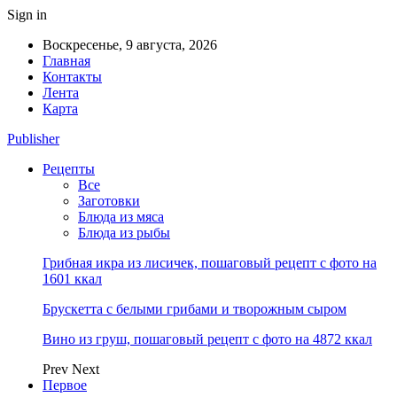
Sign in
Воскресенье, 9 августа, 2026
Главная
Контакты
Лента
Карта
Publisher
Рецепты
Все
Заготовки
Блюда из мяса
Блюда из рыбы
Грибная икра из лисичек, пошаговый рецепт с фото на
1601 ккал
Брускетта с белыми грибами и творожным сыром
Вино из груш, пошаговый рецепт с фото на 4872 ккал
Prev
Next
Первое