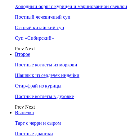
Холодный борщ с курицей и маринованной свеклой
Постный чечевичный суп
Острый китайский суп
Суп «Сибирский»
Prev
Next
Второе
Постные котлеты из моркови
Шашлык из сердечек индейки
Стир-фрай из курицы
Постные котлеты в духовке
Prev
Next
Выпечка
Тарт с черри и сыром
Постные драники