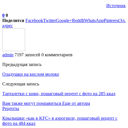
Источник
0
0
Поделится
Facebook
Twitter
Google+
ReddIt
WhatsApp
Pinterest
Эл.
адрес
admin
7197 записей
0 комментариев
Предыдущая запись
Оладушки на кислом молоке
Следующая запись
Тарталетки с киви, пошаговый рецепт с фото на 285 ккал
Вам также могут понравиться
Еще от автора
Рецепты
Крылышки «как в KFC» в аэрогриле, пошаговый рецепт с
фото на 484 ккал