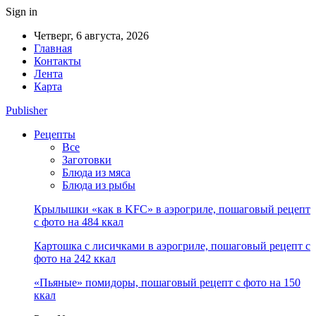
Sign in
Четверг, 6 августа, 2026
Главная
Контакты
Лента
Карта
Publisher
Рецепты
Все
Заготовки
Блюда из мяса
Блюда из рыбы
Крылышки «как в KFC» в аэрогриле, пошаговый рецепт
с фото на 484 ккал
Картошка с лисичками в аэрогриле, пошаговый рецепт с
фото на 242 ккал
«Пьяные» помидоры, пошаговый рецепт с фото на 150
ккал