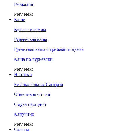
Гебжалия
Prev
Next
Каши
Кутья с изюмом
Гурьевская каша
Гречневая каша с грибами и луком
Каша по-гурьевски
Prev
Next
Напитки
Безалкогольная Сангрия
Облепиховый чай
Смузи овощной
Капучино
Prev
Next
Салаты