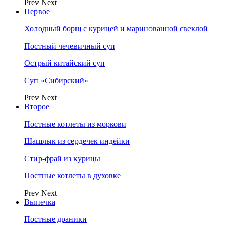
Prev
Next
Первое
Холодный борщ с курицей и маринованной свеклой
Постный чечевичный суп
Острый китайский суп
Суп «Сибирский»
Prev
Next
Второе
Постные котлеты из моркови
Шашлык из сердечек индейки
Стир-фрай из курицы
Постные котлеты в духовке
Prev
Next
Выпечка
Постные драники