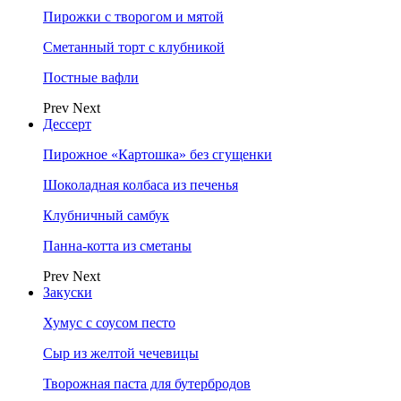
Пирожки с творогом и мятой
Сметанный торт с клубникой
Постные вафли
Prev
Next
Дессерт
Пирожное «Картошка» без сгущенки
Шоколадная колбаса из печенья
Клубничный самбук
Панна-котта из сметаны
Prev
Next
Закуски
Хумус с соусом песто
Сыр из желтой чечевицы
Творожная паста для бутербродов