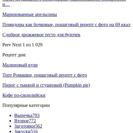
и…
Маринованные апельсины
Помидоры как бочковые, пошаговый рецепт с фото на 69 ккал
Сдобное дрожжевое тесто для булочек
Prev
Next
1 из 1 029
Рецепт дня:
Малиновый кули
Торт Ромашки, пошаговый рецепт с фото
Пирог с тыквой и сгущенкой (Pumpkin pie)
Кофе по-сицилийски
Популярные категории
Выпечка
793
Второе
772
Заготовки
562
Закуски
516