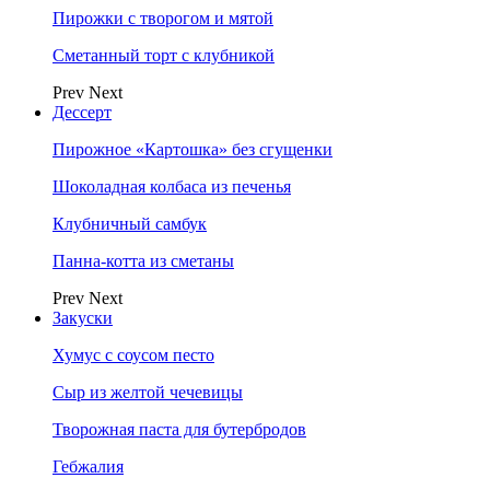
Пирожки с творогом и мятой
Сметанный торт с клубникой
Prev
Next
Дессерт
Пирожное «Картошка» без сгущенки
Шоколадная колбаса из печенья
Клубничный самбук
Панна-котта из сметаны
Prev
Next
Закуски
Хумус с соусом песто
Сыр из желтой чечевицы
Творожная паста для бутербродов
Гебжалия