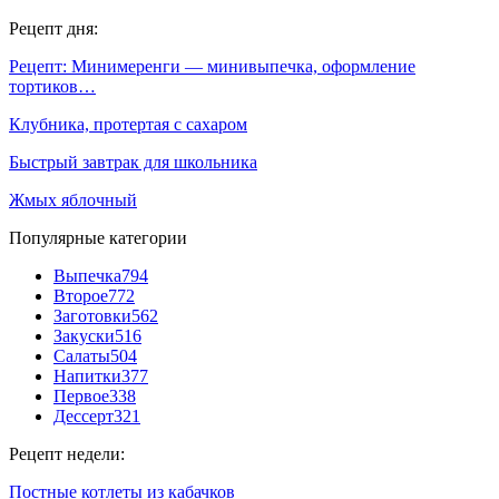
Рецепт дня:
Рецепт: Минимеренги — минивыпечка, оформление
тортиков…
Клубника, протертая с сахаром
Быстрый завтрак для школьника
Жмых яблочный
Популярные категории
Выпечка
794
Второе
772
Заготовки
562
Закуски
516
Салаты
504
Напитки
377
Первое
338
Дессерт
321
Рецепт недели:
Постные котлеты из кабачков