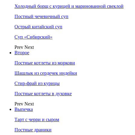
Холодный борщ с курицей и маринованной свеклой
Постный чечевичный суп
Острый китайский суп
Суп «Сибирский»
Prev
Next
Второе
Постные котлеты из моркови
Шашлык из сердечек индейки
Стир-фрай из курицы
Постные котлеты в духовке
Prev
Next
Выпечка
Тарт с черри и сыром
Постные драники