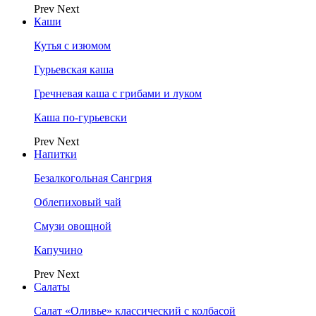
Prev
Next
Каши
Кутья с изюмом
Гурьевская каша
Гречневая каша с грибами и луком
Каша по-гурьевски
Prev
Next
Напитки
Безалкогольная Сангрия
Облепиховый чай
Смузи овощной
Капучино
Prev
Next
Салаты
Салат «Оливье» классический с колбасой