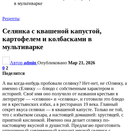
в мультиварке
Рецепты
Селянка с квашеной капустой,
картофелем и колбасками в
мультиварке
Автор
admin
Опубликовано
Мар 21, 2026
0
2
Поделится
А вы когда-нибудь пробовали селянку? Нет-нет, не сОлянку, а
именно сЕлянку — блюдо с собственным характером и
историей. Своё имя оно получило от названия крестьян в
литературе — «селянин» и «селянка», и готовили это блюдо
не в крестьянских избах, а в ресторанах 19 века. Главный
секрет вкуса селянки — в квашеной капусте. Только не той,
что с избытком сахара, а настоящей домашней: хрустящей, с
приятной кислинкой. Именно она делает селянку по-
настоящему вкусной и душистой. Предлагаю приготовить
упрощенный современный вариант мясной селянки с