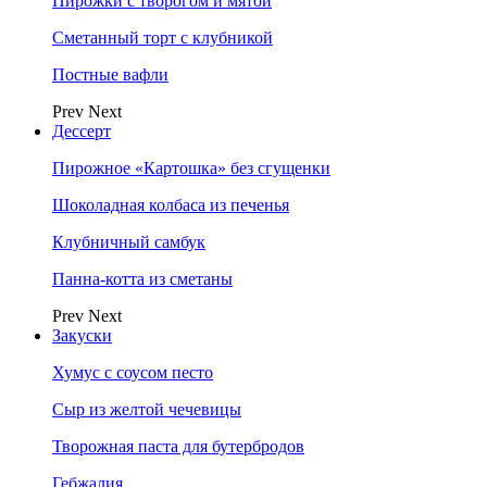
Пирожки с творогом и мятой
Сметанный торт с клубникой
Постные вафли
Prev
Next
Дессерт
Пирожное «Картошка» без сгущенки
Шоколадная колбаса из печенья
Клубничный самбук
Панна-котта из сметаны
Prev
Next
Закуски
Хумус с соусом песто
Сыр из желтой чечевицы
Творожная паста для бутербродов
Гебжалия