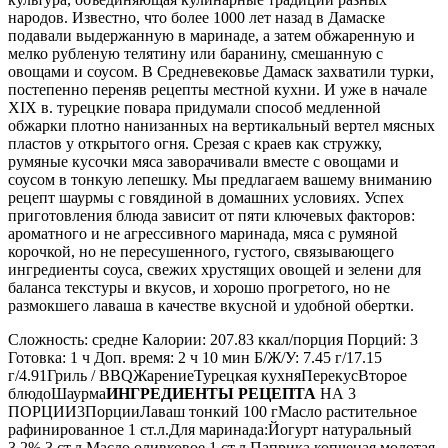
народов. Известно, что более 1000 лет назад в Дамаске
подавали выдержанную в маринаде, а затем обжаренную и
мелко рубленую телятину или баранину, смешанную с
овощами и соусом. В Средневековье Дамаск захватили турки,
постепенно переняв рецепты местной кухни. И уже в начале
XIX в. турецкие повара придумали способ медленной
обжарки плотно нанизанных на вертикальный вертел мясных
пластов у открытого огня. Срезая с краев как стружку,
румяные кусочки мяса заворачивали вместе с овощами и
соусом в тонкую лепешку. Мы предлагаем вашему вниманию
рецепт шаурмы с говядиной в домашних условиях. Успех
приготовления блюда зависит от пяти ключевых факторов:
ароматного и не агрессивного маринада, мяса с румяной
корочкой, но не пересушенного, густого, связывающего
ингредиенты соуса, свежих хрустящих овощей и зелени для
баланса текстуры и вкусов, и хорошо прогретого, но не
размокшего лаваша в качестве вкусной и удобной обертки.
Сложность: средне Калории: 207.83 ккал/порция Порций: 3
Готовка: 1 ч Доп. время: 2 ч 10 мин Б/Ж/У: 7.45 г/17.15
г/4.91Гриль / BBQЖарениеТурецкая кухняПерекусВторое
блюдоШаурма
ИНГРЕДИЕНТЫ РЕЦЕПТА
НА 3
ПОРЦИИ3ПорцииЛаваш тонкий 100 гМасло растительное
рафинированное 1 ст.л.Для маринада:Йогурт натуральный
3.2% 3 ст.л.Масло оливковое 1 ст.л.Паприка копченая молотая