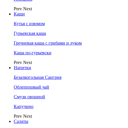
Prev
Next
Каши
Кутья с изюмом
Гурьевская каша
Гречневая каша с грибами и луком
Каша по-гурьевски
Prev
Next
Напитки
Безалкогольная Сангрия
Облепиховый чай
Смузи овощной
Капучино
Prev
Next
Салаты