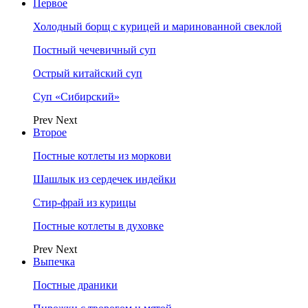
Первое
Холодный борщ с курицей и маринованной свеклой
Постный чечевичный суп
Острый китайский суп
Суп «Сибирский»
Prev
Next
Второе
Постные котлеты из моркови
Шашлык из сердечек индейки
Стир-фрай из курицы
Постные котлеты в духовке
Prev
Next
Выпечка
Постные драники