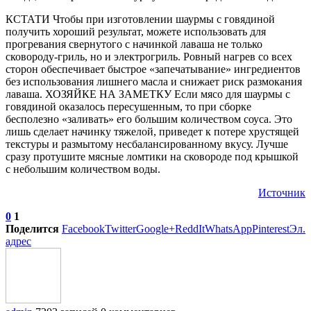
КСТАТИ Чтобы при изготовлении шаурмы с говядиной
получить хороший результат, можете использовать для
прогревания свернутого с начинкой лаваша не только
сковороду-гриль, но и электрогриль. Ровный нагрев со всех
сторон обеспечивает быстрое «запечатывание» ингредиентов
без использования лишнего масла и снижает риск размокания
лаваша. ХОЗЯЙКЕ НА ЗАМЕТКУ Если мясо для шаурмы с
говядиной оказалось пересушенным, то при сборке
бесполезно «заливать» его большим количеством соуса. Это
лишь сделает начинку тяжелой, приведет к потере хрустящей
текстуры и размытому несбалансированному вкусу. Лучше
сразу протушите мясные ломтики на сковороде под крышкой
с небольшим количеством воды.
Источник
0
1
Поделится
Facebook
Twitter
Google+
ReddIt
WhatsApp
Pinterest
Эл.
адрес