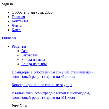
Sign in
Суббота, 8 августа, 2026
Главная
Контакты
Лента
Карта
Publisher
Рецепты
Все
Заготовки
Блюда из мяса
Блюда из рыбы
Помидоры в собственном соку без стерилизации,
пошаговый рецепт с фото на 412 ккал
Консервированные солёные огурцы
Итальянский семифредо с мятой и шоколадом,
пошаговый рецепт с фото на 511 ккал
Prev
Next