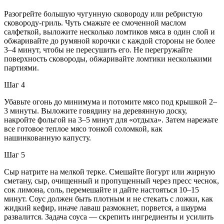
Разогрейте большую чугунную сковороду или ребристую
сковороду-гриль. Чуть смажьте ее смоченной маслом
салфеткой, выложите несколько ломтиков мяса в один слой и
обжаривайте до румяной корочки с каждой стороны не более
3–4 минут, чтобы не пересушить его. Не перегружайте
поверхность сковороды, обжаривайте ломтики несколькими
партиями.
Шаг 4
Убавьте огонь до минимума и потомите мясо под крышкой 2–
3 минуты. Выложите говядину на деревянную доску,
накройте фольгой на 3–5 минут для «отдыха». Затем нарежьте
все готовое теплое мясо тонкой соломкой, как
нашинкованную капусту.
Шаг 5
Сыр натрите на мелкой терке. Смешайте йогурт или жирную
сметану, сыр, очищенный и пропущенный через пресс чеснок,
сок лимона, соль, перемешайте и дайте настояться 10–15
минут. Соус должен быть плотным и не стекать с ложки, как
жидкий кефир, иначе лаваш размокнет, порвется, а шаурма
развалится. Задача соуса — скрепить ингредиенты и усилить