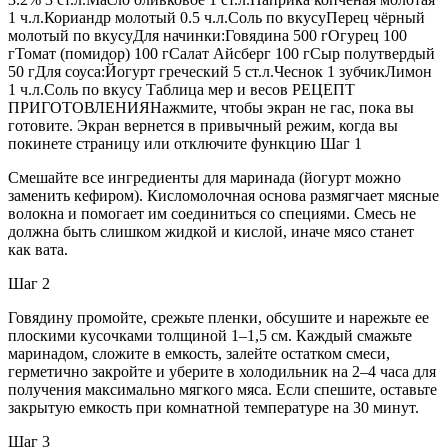
1 ч.л.Кориандр молотый 0.5 ч.л.Соль по вкусуПерец чёрный
молотый по вкусуДля начинки:Говядина 500 гОгурец 100
гТомат (помидор) 100 гСалат Айсберг 100 гСыр полутвердый
50 гДля соуса:Йогурт греческий 5 ст.л.Чеснок 1 зубчикЛимон
1 ч.л.Соль по вкусу Таблица мер и весов РЕЦЕПТ
ПРИГОТОВЛЕНИЯНажмите, чтобы экран не гас, пока вы
готовите. Экран вернется в привычный режим, когда вы
покинете страницу или отключите функцию Шаг 1
Смешайте все ингредиенты для маринада (йогурт можно
заменить кефиром). Кисломолочная основа размягчает мясные
волокна и помогает им соединиться со специями. Смесь не
должна быть слишком жидкой и кислой, иначе мясо станет
как вата.
Шаг 2
Говядину промойте, срежьте пленки, обсушите и нарежьте ее
плоскими кусочками толщиной 1–1,5 см. Каждый смажьте
маринадом, сложите в емкость, залейте остатком смеси,
герметично закройте и уберите в холодильник на 2–4 часа для
получения максимально мягкого мяса. Если спешите, оставьте
закрытую емкость при комнатной температуре на 30 минут.
Шаг 3