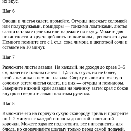
их вкус.
Шаг 6
Овощи и листья салата промойте. Огурцы нарежьте соломкой
или полукружьями, помидоры — тонкими ломтиками, листья
салата оставьте целиком или нарежьте по вкусу. Можете для
пикантности и хруста добавить тонкие кольца репчатого лука.
Немного помните его с 1 ст.л. сока лимона и щепоткой соли и
оставьте на 10 минут.
Шаг 7
Разложите листы лаваша. На каждый, не доходя до краев 3–5
см, нанесите тонким слоем 1–1,5 ст.л. соуса, но не более,
чтобы начинка в нем не плавала. Сверху выложите мясную
соломку, затем листья салата, на них — огурцы и помидоры.
Заверните нижний край лаваша на начинку, затем края с боков
внутрь и сверните лаваш плотным рулетом.
Шаг 8
Выложите его на горячую сухую сковороду-гриль и прогрейте
по 1–2 минуты с каждой стороны до легкой золотистой
корочки. Можете заранее подготовить все ингредиенты для
блюда, но сворачивайте шаурму только перед самой подачей.