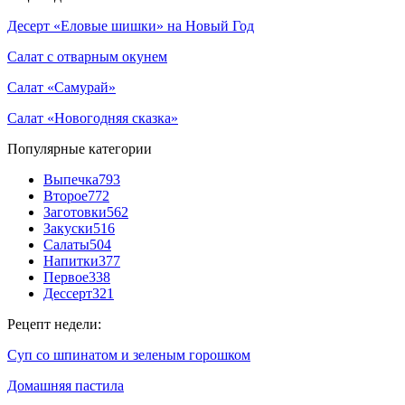
Десерт «Еловые шишки» на Новый Год
Салат с отварным окунем
Салат «Самурай»
Салат «Новогодняя сказка»
Популярные категории
Выпечка
793
Второе
772
Заготовки
562
Закуски
516
Салаты
504
Напитки
377
Первое
338
Дессерт
321
Рецепт недели:
Суп со шпинатом и зеленым горошком
Домашняя пастила