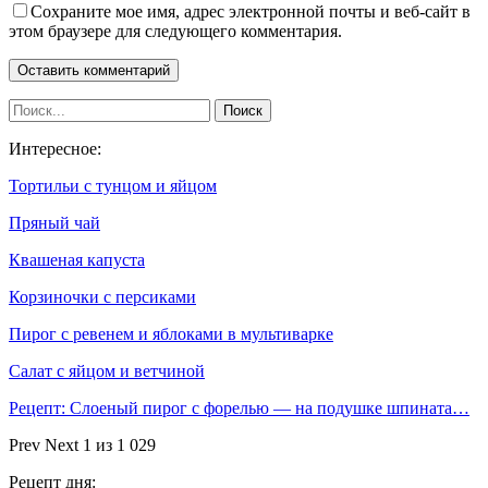
Сохраните мое имя, адрес электронной почты и веб-сайт в
этом браузере для следующего комментария.
Интересное:
Тортильи с тунцом и яйцом
Пряный чай
Квашеная капуста
Корзиночки с персиками
Пирог с ревенем и яблоками в мультиварке
Салат с яйцом и ветчиной
Рецепт: Слоеный пирог с форелью — на подушке шпината…
Prev
Next
1 из 1 029
Рецепт дня: