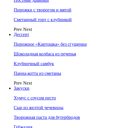
Постные драники
Пирожки с творогом и мятой
Сметанный торт с клубникой
Prev
Next
Дессерт
Пирожное «Картошка» без сгущенки
Шоколадная колбаса из печенья
Клубничный самбук
Панна-котта из сметаны
Prev
Next
Закуски
Хумус с соусом песто
Сыр из желтой чечевицы
Творожная паста для бутербродов
Гебжалия