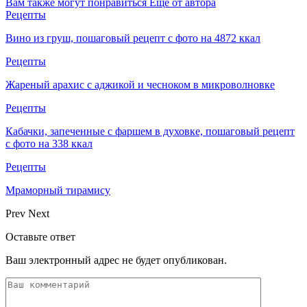
Вам также могут понравиться
Еще от автора
Рецепты
Вино из груш, пошаговый рецепт с фото на 4872 ккал
Рецепты
Жареный арахис с аджикой и чесноком в микроволновке
Рецепты
Кабачки, запеченные с фаршем в духовке, пошаговый рецепт
с фото на 338 ккал
Рецепты
Мраморный тирамису
Prev
Next
Оставьте ответ
Ваш электронный адрес не будет опубликован.