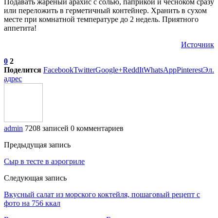
Подавать жареный арахис с солью, паприкой и чесноком сразу
или переложить в герметичный контейнер. Хранить в сухом
месте при комнатной температуре до 2 недель. Приятного
аппетита!
Источник
0
2
Поделится
Facebook
Twitter
Google+
ReddIt
WhatsApp
Pinterest
Эл.
адрес
admin
7208 записей
0 комментариев
Предыдущая запись
Сыр в тесте в аэрогриле
Следующая запись
Вкусный салат из морского коктейля, пошаговый рецепт с
фото на 756 ккал