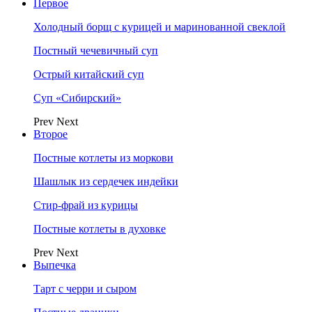
Первое
Холодный борщ с курицей и маринованной свеклой
Постный чечевичный суп
Острый китайский суп
Суп «Сибирский»
Prev
Next
Второе
Постные котлеты из моркови
Шашлык из сердечек индейки
Стир-фрай из курицы
Постные котлеты в духовке
Prev
Next
Выпечка
Тарт с черри и сыром