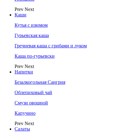
Prev
Next
Каши
Кутья с изюмом
Гурьевская каша
Гречневая каша с грибами и луком
Каша по-гурьевски
Prev
Next
Напитки
Безалкогольная Сангрия
Облепиховый чай
Смузи овощной
Капучино
Prev
Next
Салаты