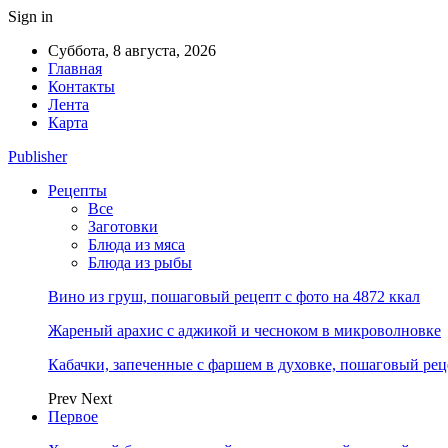
Sign in
Суббота, 8 августа, 2026
Главная
Контакты
Лента
Карта
Publisher
Рецепты
Все
Заготовки
Блюда из мяса
Блюда из рыбы
Вино из груш, пошаговый рецепт с фото на 4872 ккал
Жареный арахис с аджикой и чесноком в микроволновке
Кабачки, запеченные с фаршем в духовке, пошаговый реце
Prev
Next
Первое