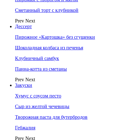
Сметанный торт с клубникой
Prev
Next
Дессерт
Пирожное «Картошка» без сгущенки
Шоколадная колбаса из печенья
Клубничный самбук
Панна-котта из сметаны
Prev
Next
Закуски
Хумус с соусом песто
Сыр из желтой чечевицы
Творожная паста для бутербродов
Гебжалия
Prev
Next