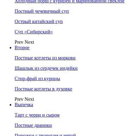
Холодный борщ с курицей и маринованной свеклой
Постный чечевичный суп
Острый китайский суп
Суп «Сибирский»
Prev
Next
Второе
Постные котлеты из моркови
Шашлык из сердечек индейки
Стир-фрай из курицы
Постные котлеты в духовке
Prev
Next
Выпечка
Тарт с черри и сыром
Постные драники
Пирожки с творогом и мятой