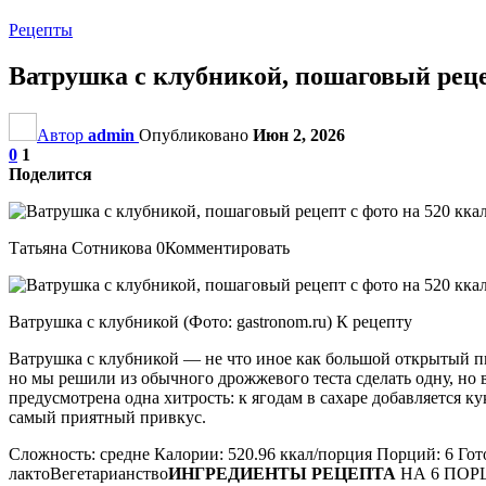
Рецепты
Ватрушка с клубникой, пошаговый реце
Автор
admin
Опубликовано
Июн 2, 2026
0
1
Поделится
Татьяна Сотникова 0Комментировать
Ватрушка с клубникой (Фото: gastronom.ru) К рецепту
Ватрушка с клубникой — не что иное как большой открытый пир
но мы решили из обычного дрожжевого теста сделать одну, но в
предусмотрена одна хитрость: к ягодам в сахаре добавляется 
самый приятный привкус.
Сложность: средне Калории: 520.96 ккал/порция Порций: 6 Гот
лактоВегетарианство
ИНГРЕДИЕНТЫ РЕЦЕПТА
НА 6 ПОРЦИ