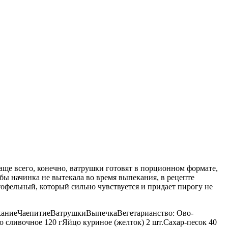
аще всего, конечно, ватрушки готовят в порционном формате,
обы начинка не вытекала во время выпекания, в рецепте
тофельный, который сильно чувствуется и придает пирогу не
ВыпеканиеЧаепитиеВатрушкиВыпечкаВегетарианство: Ово-
ливочное 120 гЯйцо куриное (желток) 2 шт.Сахар-песок 40