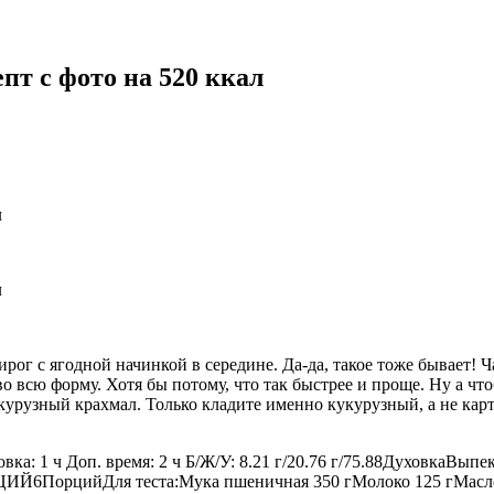
пт с фото на 520 ккал
ог с ягодной начинкой в середине. Да-да, такое тоже бывает! Ч
о всю форму. Хотя бы потому, что так быстрее и проще. Ну а чт
кукурузный крахмал. Только кладите именно кукурузный, а не кар
овка: 1 ч Доп. время: 2 ч Б/Ж/У: 8.21 г/20.76 г/75.88Духовка
Й6ПорцийДля теста:Мука пшеничная 350 гМолоко 125 гМасло с