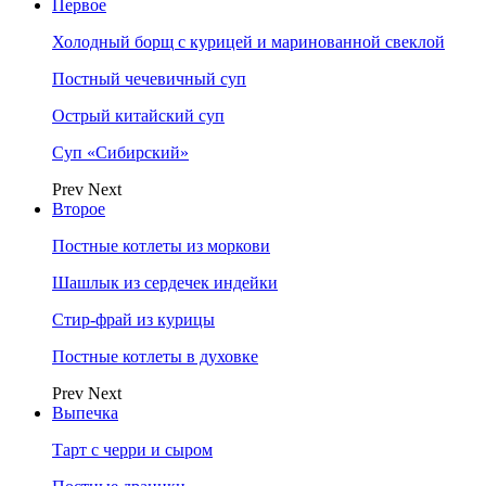
Первое
Холодный борщ с курицей и маринованной свеклой
Постный чечевичный суп
Острый китайский суп
Суп «Сибирский»
Prev
Next
Второе
Постные котлеты из моркови
Шашлык из сердечек индейки
Стир-фрай из курицы
Постные котлеты в духовке
Prev
Next
Выпечка
Тарт с черри и сыром