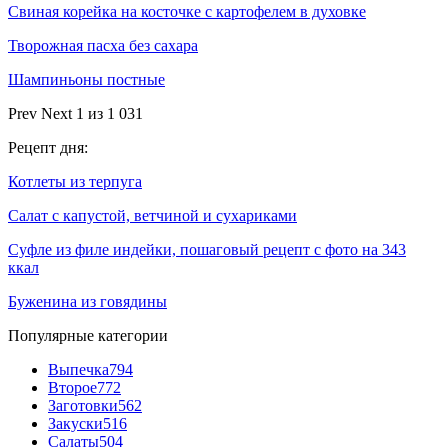
Свиная корейка на косточке с картофелем в духовке
Творожная пасха без сахара
Шампиньоны постные
Prev
Next
1 из 1 031
Рецепт дня:
Котлеты из терпуга
Салат с капустой, ветчиной и сухариками
Суфле из филе индейки, пошаговый рецепт с фото на 343
ккал
Буженина из говядины
Популярные категории
Выпечка
794
Второе
772
Заготовки
562
Закуски
516
Салаты
504