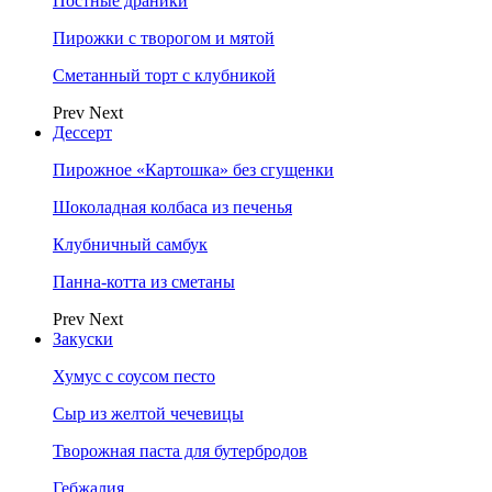
Постные драники
Пирожки с творогом и мятой
Сметанный торт с клубникой
Prev
Next
Дессерт
Пирожное «Картошка» без сгущенки
Шоколадная колбаса из печенья
Клубничный самбук
Панна-котта из сметаны
Prev
Next
Закуски
Хумус с соусом песто
Сыр из желтой чечевицы
Творожная паста для бутербродов
Гебжалия