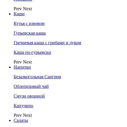
Prev
Next
Каши
Кутья с изюмом
Гурьевская каша
Гречневая каша с грибами и луком
Каша по-гурьевски
Prev
Next
Напитки
Безалкогольная Сангрия
Облепиховый чай
Смузи овощной
Капучино
Prev
Next
Салаты