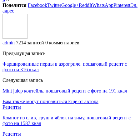
Поделится
Facebook
Twitter
Google+
ReddIt
WhatsApp
Pinterest
Эл.
адрес
admin
7214 записей
0 комментариев
Предыдущая запись
Фаршированные перцы в аэрогриле, пошаговый рецепт с
фото на 316 ккал
Следующая запись
Mint julep коктейль, пошаговый рецепт с фото на 191 ккал
Вам также могут понравиться
Еще от автора
Рецепты
Компот из слив, груш и яблок на зиму, пошаговый рецепт с
фото на 1587 ккал
Рецепты