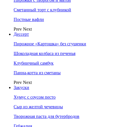
Пирожки с творогом и мятой
Сметанный торт с клубникой
Постные вафли
Prev
Next
Дессерт
Пирожное «Картошка» без сгущенки
Шоколадная колбаса из печенья
Клубничный самбук
Панна-котта из сметаны
Prev
Next
Закуски
Хумус с соусом песто
Сыр из желтой чечевицы
Творожная паста для бутербродов
Гебжалия