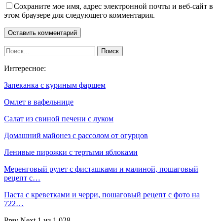
Сохраните мое имя, адрес электронной почты и веб-сайт в
этом браузере для следующего комментария.
Интересное:
Запеканка с куриным фаршем
Омлет в вафельнице
Салат из свиной печени с луком
Домашний майонез с рассолом от огурцов
Ленивые пирожки с тертыми яблоками
Меренговый рулет с фисташками и малиной, пошаговый
рецепт с…
Паста с креветками и черри, пошаговый рецепт с фото на
722…
Prev
Next
1 из 1 028