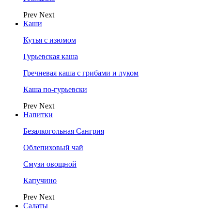
Prev
Next
Каши
Кутья с изюмом
Гурьевская каша
Гречневая каша с грибами и луком
Каша по-гурьевски
Prev
Next
Напитки
Безалкогольная Сангрия
Облепиховый чай
Смузи овощной
Капучино
Prev
Next
Салаты