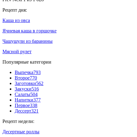
Рецепт дня:
Каша из овса
Ячневая каша в горшочке
Чашушули из баранины
Мясной рулет
Популярные категории
Выпечка
793
Второе
770
Заготовки
562
Закуски
516
Салаты
504
Напитки
377
Первое
338
Дессерт
321
Рецепт недели:
Десертные роллы