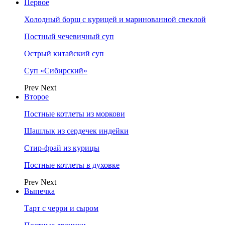
Первое
Холодный борщ с курицей и маринованной свеклой
Постный чечевичный суп
Острый китайский суп
Суп «Сибирский»
Prev
Next
Второе
Постные котлеты из моркови
Шашлык из сердечек индейки
Стир-фрай из курицы
Постные котлеты в духовке
Prev
Next
Выпечка
Тарт с черри и сыром