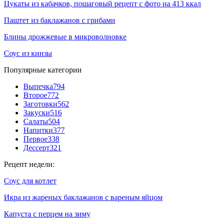
Цукаты из кабачков, пошаговый рецепт с фото на 413 ккал
Паштет из баклажанов с грибами
Блины дрожжевые в микроволновке
Соус из кинзы
Популярные категории
Выпечка
794
Второе
772
Заготовки
562
Закуски
516
Салаты
504
Напитки
377
Первое
338
Дессерт
321
Рецепт недели:
Соус для котлет
Икра из жареных баклажанов с вареным яйцом
Капуста с перцем на зиму