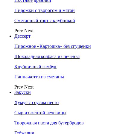
Постные драники
Пирожки с творогом и мятой
Сметанный торт с клубникой
Prev
Next
Дессерт
Пирожное «Картошка» без сгущенки
Шоколадная колбаса из печенья
Клубничный самбук
Панна-котта из сметаны
Prev
Next
Закуски
Хумус с соусом песто
Сыр из желтой чечевицы
Творожная паста для бутербродов
Гебжалия