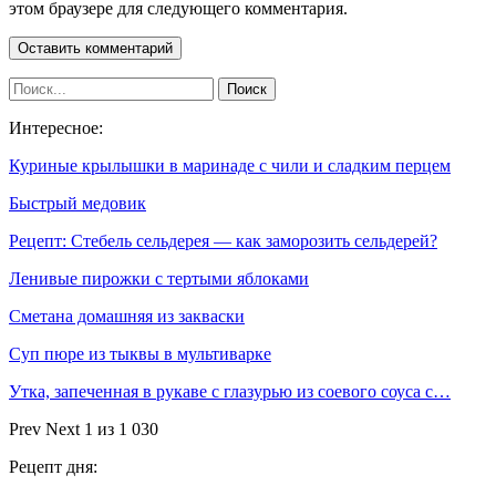
этом браузере для следующего комментария.
Интересное:
Куриные крылышки в маринаде с чили и сладким перцем
Быстрый медовик
Рецепт: Стебель сельдерея — как заморозить сельдерей?
Ленивые пирожки с тертыми яблоками
Сметана домашняя из закваски
Суп пюре из тыквы в мультиварке
Утка, запеченная в рукаве с глазурью из соевого соуса с…
Prev
Next
1 из 1 030
Рецепт дня: