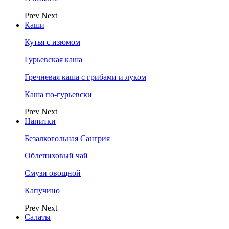
Prev
Next
Каши
Кутья с изюмом
Гурьевская каша
Гречневая каша с грибами и луком
Каша по-гурьевски
Prev
Next
Напитки
Безалкогольная Сангрия
Облепиховый чай
Смузи овощной
Капучино
Prev
Next
Салаты