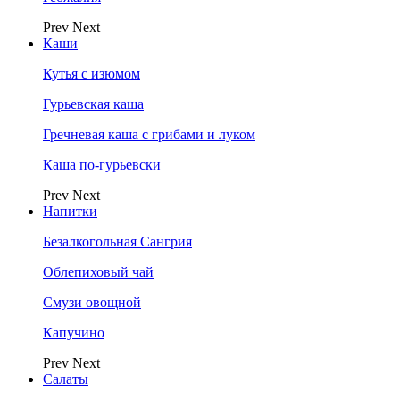
Prev
Next
Каши
Кутья с изюмом
Гурьевская каша
Гречневая каша с грибами и луком
Каша по-гурьевски
Prev
Next
Напитки
Безалкогольная Сангрия
Облепиховый чай
Смузи овощной
Капучино
Prev
Next
Салаты