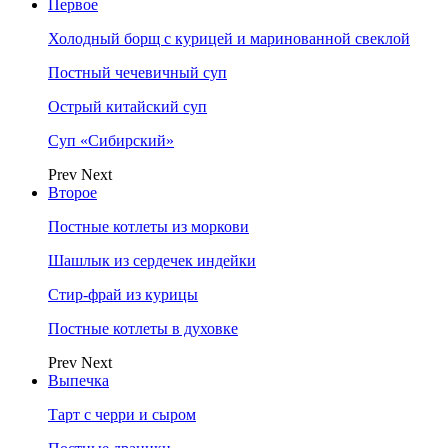
Первое
Холодный борщ с курицей и маринованной свеклой
Постный чечевичный суп
Острый китайский суп
Суп «Сибирский»
Prev
Next
Второе
Постные котлеты из моркови
Шашлык из сердечек индейки
Стир-фрай из курицы
Постные котлеты в духовке
Prev
Next
Выпечка
Тарт с черри и сыром