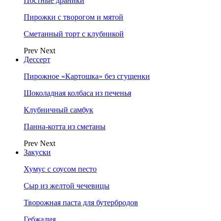
Постные драники
Пирожки с творогом и мятой
Сметанный торт с клубникой
Prev
Next
Дессерт
Пирожное «Картошка» без сгущенки
Шоколадная колбаса из печенья
Клубничный самбук
Панна-котта из сметаны
Prev
Next
Закуски
Хумус с соусом песто
Сыр из желтой чечевицы
Творожная паста для бутербродов
Гебжалия