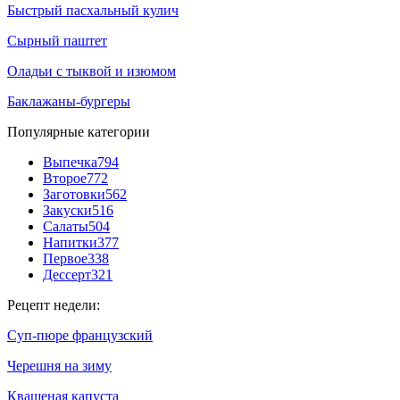
Быстрый пасхальный кулич
Сырный паштет
Оладьи с тыквой и изюмом
Баклажаны-бургеры
Популярные категории
Выпечка
794
Второе
772
Заготовки
562
Закуски
516
Салаты
504
Напитки
377
Первое
338
Дессерт
321
Рецепт недели:
Суп-пюре французский
Черешня на зиму
Квашеная капуста