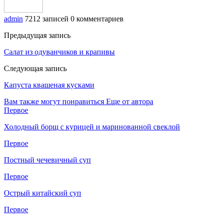
admin
7212 записей
0 комментариев
Предыдущая запись
Салат из одуванчиков и крапивы
Следующая запись
Капуста квашеная кусками
Вам также могут понравиться
Еще от автора
Первое
Холодный борщ с курицей и маринованной свеклой
Первое
Постный чечевичный суп
Первое
Острый китайский суп
Первое