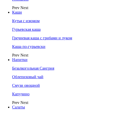
Prev
Next
Каши
Кутья с изюмом
Гурьевская каша
Гречневая каша с грибами и луком
Каша по-гурьевски
Prev
Next
Напитки
Безалкогольная Сангрия
Облепиховый чай
Смузи овощной
Капучино
Prev
Next
Салаты