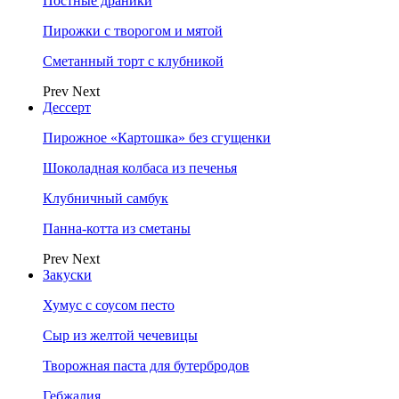
Постные драники
Пирожки с творогом и мятой
Сметанный торт с клубникой
Prev
Next
Дессерт
Пирожное «Картошка» без сгущенки
Шоколадная колбаса из печенья
Клубничный самбук
Панна-котта из сметаны
Prev
Next
Закуски
Хумус с соусом песто
Сыр из желтой чечевицы
Творожная паста для бутербродов
Гебжалия