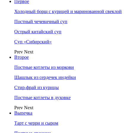
Первое
Холодный борщ с курицей и маринованной свеклой
Постный чечевичный суп
Острый китайский суп
Суп «Сибирский»
Prev
Next
Второе
Постные котлеты из моркови
Шашлык из сердечек индейки
Стир-фрай из курицы
Постные котлеты в духовке
Prev
Next
Выпечка
Тарт с черри и сыром