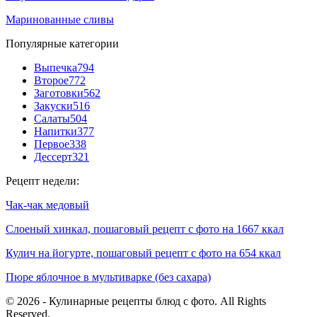
Маринованные сливы
Популярные категории
Выпечка
794
Второе
772
Заготовки
562
Закуски
516
Салаты
504
Напитки
377
Первое
338
Дессерт
321
Рецепт недели:
Чак-чак медовый
Слоеный хинкал, пошаговый рецепт с фото на 1667 ккал
Кулич на йогурте, пошаговый рецепт с фото на 654 ккал
Пюре яблочное в мультиварке (без сахара)
© 2026 - Кулинарные рецепты блюд с фото. All Rights
Reserved.