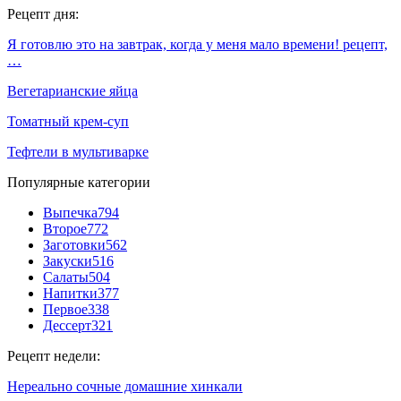
Рецепт дня:
Я готовлю это на завтрак, когда у меня мало времени! рецепт,
…
Вегетарианские яйца
Томатный крем-суп
Тефтели в мультиварке
Популярные категории
Выпечка
794
Второе
772
Заготовки
562
Закуски
516
Салаты
504
Напитки
377
Первое
338
Дессерт
321
Рецепт недели:
Нереально сочные домашние хинкали