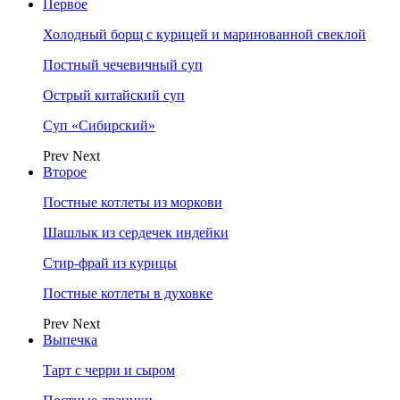
Первое
Холодный борщ с курицей и маринованной свеклой
Постный чечевичный суп
Острый китайский суп
Суп «Сибирский»
Prev
Next
Второе
Постные котлеты из моркови
Шашлык из сердечек индейки
Стир-фрай из курицы
Постные котлеты в духовке
Prev
Next
Выпечка
Тарт с черри и сыром