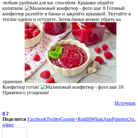
любым удобным для вас способом. Крышки обдайте
кипятком.
Готовый
конфитюр разлейте в банки и закройте крышкой. Укутайте в
теплое одеяло и остудите. Затем банки можно убрать на
хранение.
Конфитюр готов!
Приятного угощения!
Источник
0
2
Поделится
Facebook
Twitter
Google+
ReddIt
WhatsApp
Pinterest
Эл.
адрес