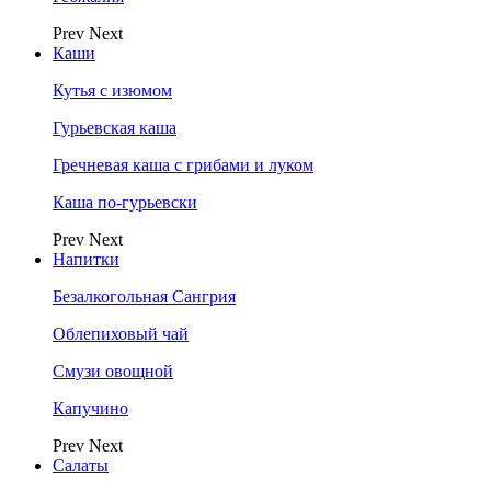
Prev
Next
Каши
Кутья с изюмом
Гурьевская каша
Гречневая каша с грибами и луком
Каша по-гурьевски
Prev
Next
Напитки
Безалкогольная Сангрия
Облепиховый чай
Смузи овощной
Капучино
Prev
Next
Салаты