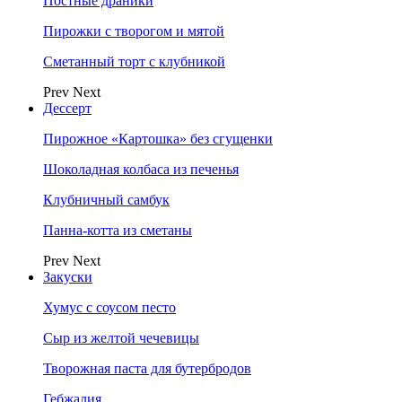
Постные драники
Пирожки с творогом и мятой
Сметанный торт с клубникой
Prev
Next
Дессерт
Пирожное «Картошка» без сгущенки
Шоколадная колбаса из печенья
Клубничный самбук
Панна-котта из сметаны
Prev
Next
Закуски
Хумус с соусом песто
Сыр из желтой чечевицы
Творожная паста для бутербродов
Гебжалия