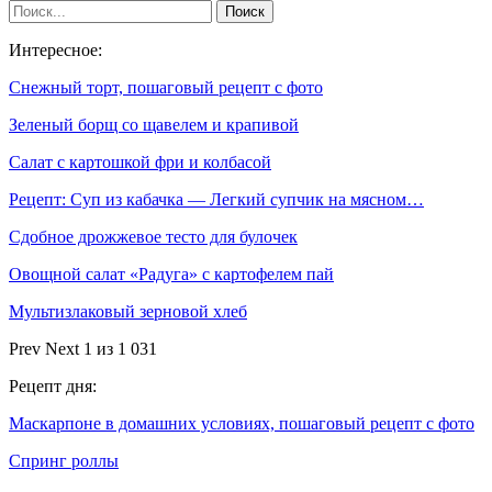
Интересное:
Снежный торт, пошаговый рецепт с фото
Зеленый борщ со щавелем и крапивой
Салат с картошкой фри и колбасой
Рецепт: Суп из кабачка — Легкий супчик на мясном…
Сдобное дрожжевое тесто для булочек
Овощной салат «Радуга» с картофелем пай
Мультизлаковый зерновой хлеб
Prev
Next
1 из 1 031
Рецепт дня:
Маскарпоне в домашних условиях, пошаговый рецепт с фото
Спринг роллы