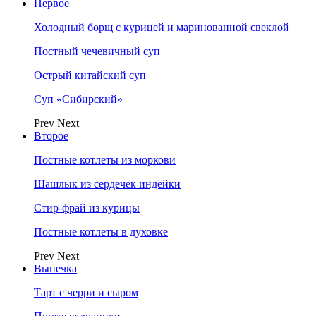
Первое
Холодный борщ с курицей и маринованной свеклой
Постный чечевичный суп
Острый китайский суп
Суп «Сибирский»
Prev
Next
Второе
Постные котлеты из моркови
Шашлык из сердечек индейки
Стир-фрай из курицы
Постные котлеты в духовке
Prev
Next
Выпечка
Тарт с черри и сыром