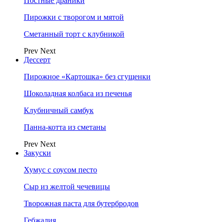
Постные драники
Пирожки с творогом и мятой
Сметанный торт с клубникой
Prev
Next
Дессерт
Пирожное «Картошка» без сгущенки
Шоколадная колбаса из печенья
Клубничный самбук
Панна-котта из сметаны
Prev
Next
Закуски
Хумус с соусом песто
Сыр из желтой чечевицы
Творожная паста для бутербродов
Гебжалия