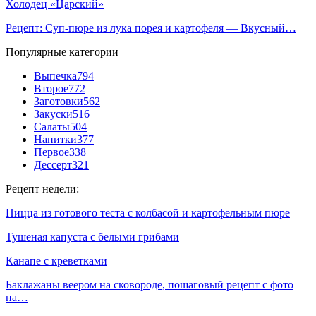
Холодец «Царский»
Рецепт: Суп-пюре из лука порея и картофеля — Вкусный…
Популярные категории
Выпечка
794
Второе
772
Заготовки
562
Закуски
516
Салаты
504
Напитки
377
Первое
338
Дессерт
321
Рецепт недели:
Пицца из готового теста с колбасой и картофельным пюре
Тушеная капуста с белыми грибами
Канапе с креветками
Баклажаны веером на сковороде, пошаговый рецепт с фото
на…