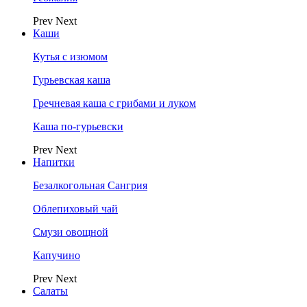
Prev
Next
Каши
Кутья с изюмом
Гурьевская каша
Гречневая каша с грибами и луком
Каша по-гурьевски
Prev
Next
Напитки
Безалкогольная Сангрия
Облепиховый чай
Смузи овощной
Капучино
Prev
Next
Салаты