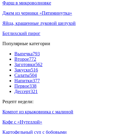
Фарш в микроволновке
Джем из черники «Пятиминутка»
Яйца, крашенные луковой шелухой
Ботлихский пирог
Популярные категории
Выпечка
793
Второе
772
Заготовки
562
Закуски
516
Салаты
504
Напитки
377
Первое
338
Дессерт
321
Рецепт недели:
Компот из крыжовника с малиной
Кофе с «Нутеллой»
Картофельный суп с бобовыми