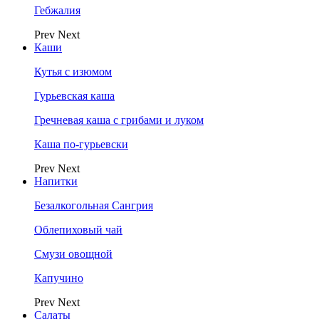
Гебжалия
Prev
Next
Каши
Кутья с изюмом
Гурьевская каша
Гречневая каша с грибами и луком
Каша по-гурьевски
Prev
Next
Напитки
Безалкогольная Сангрия
Облепиховый чай
Смузи овощной
Капучино
Prev
Next
Салаты