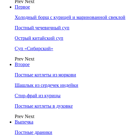
Prev
Next
Первое
Холодный борщ с курицей и маринованной свеклой
Постный чечевичный суп
Острый китайский суп
Суп «Сибирский»
Prev
Next
Второе
Постные котлеты из моркови
Шашлык из сердечек индейки
Стир-фрай из курицы
Постные котлеты в духовке
Prev
Next
Выпечка
Постные драники