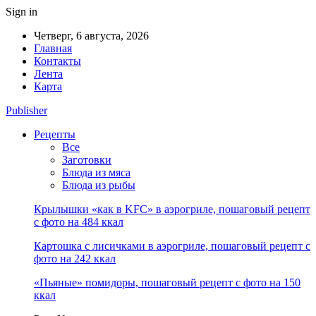
Sign in
Четверг, 6 августа, 2026
Главная
Контакты
Лента
Карта
Publisher
Рецепты
Все
Заготовки
Блюда из мяса
Блюда из рыбы
Крылышки «как в KFC» в аэрогриле, пошаговый рецепт
с фото на 484 ккал
Картошка с лисичками в аэрогриле, пошаговый рецепт с
фото на 242 ккал
«Пьяные» помидоры, пошаговый рецепт с фото на 150
ккал