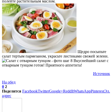
полейте растительным маслом.
Щедро посыпьте
салат тертым пармезаном, украсьте листиками свежей зелени.
Вкуснейший салат с
отварным тунцом готов! Приятного аппетита!
Источник
На обед
0
2
Поделится
Facebook
Twitter
Google+
ReddIt
WhatsApp
Pinterest
Эл.
адрес