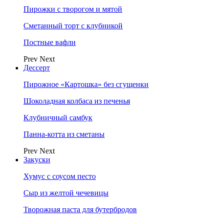
Пирожки с творогом и мятой
Сметанный торт с клубникой
Постные вафли
Prev
Next
Дессерт
Пирожное «Картошка» без сгущенки
Шоколадная колбаса из печенья
Клубничный самбук
Панна-котта из сметаны
Prev
Next
Закуски
Хумус с соусом песто
Сыр из желтой чечевицы
Творожная паста для бутербродов