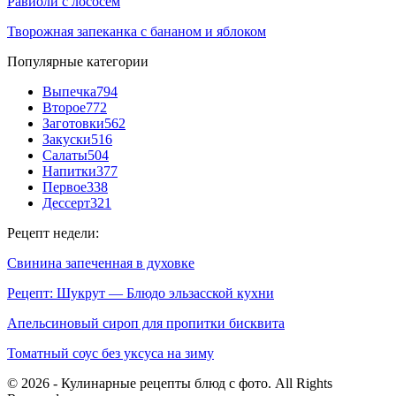
Равиоли с лососем
Творожная запеканка с бананом и яблоком
Популярные категории
Выпечка
794
Второе
772
Заготовки
562
Закуски
516
Салаты
504
Напитки
377
Первое
338
Дессерт
321
Рецепт недели:
Свинина запеченная в духовке
Рецепт: Шукрут — Блюдо эльзасской кухни
Апельсиновый сироп для пропитки бисквита
Томатный соус без уксуса на зиму
© 2026 - Кулинарные рецепты блюд с фото. All Rights