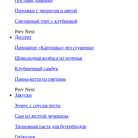
Постные драники
Пирожки с творогом и мятой
Сметанный торт с клубникой
Prev
Next
Дессерт
Пирожное «Картошка» без сгущенки
Шоколадная колбаса из печенья
Клубничный самбук
Панна-котта из сметаны
Prev
Next
Закуски
Хумус с соусом песто
Сыр из желтой чечевицы
Творожная паста для бутербродов
Гебжалия