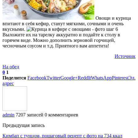
Овощи и курица
впитают в себя кефир, станут мягкими, сочными и очень
вкусными.
Выложите их на тарелку аккуратно и подайте к столу в
горячем виде. Можно дополнить зерновой горчицей,
чесночным соусом и т.д. Приятного вам аппетита!
Источник
На обед
0
1
Поделится
Facebook
Twitter
Google+
ReddIt
WhatsApp
Pinterest
Эл.
адрес
admin
7207 записей
0 комментариев
Предыдущая запись
Кимбап с тунцом, пошаговый рецепт с фото на 734 ккал