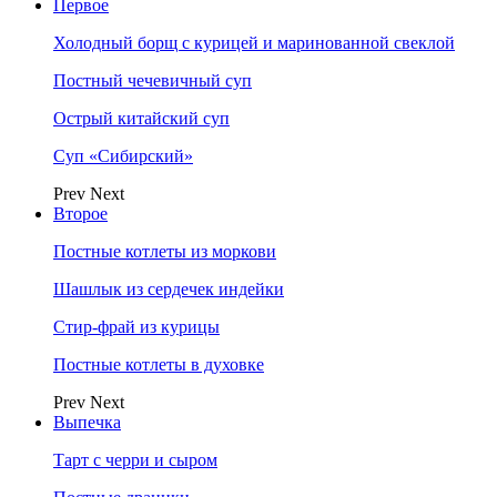
Первое
Холодный борщ с курицей и маринованной свеклой
Постный чечевичный суп
Острый китайский суп
Суп «Сибирский»
Prev
Next
Второе
Постные котлеты из моркови
Шашлык из сердечек индейки
Стир-фрай из курицы
Постные котлеты в духовке
Prev
Next
Выпечка
Тарт с черри и сыром