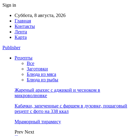
Sign in
Суббота, 8 августа, 2026
Главная
Контакты
Лента
Карта
Publisher
Рецепты
Все
Заготовки
Блюда из мяса
Блюда из рыбы
Жареный арахис с аджикой и чесноком в
микроволновке
Кабачки, запеченные с фаршем в духовке, пошаговый
рецепт с фото на 338 ккал
Мраморный тирамису
Prev
Next