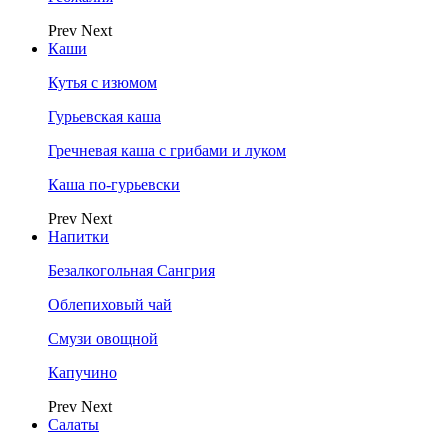
Prev
Next
Каши
Кутья с изюмом
Гурьевская каша
Гречневая каша с грибами и луком
Каша по-гурьевски
Prev
Next
Напитки
Безалкогольная Сангрия
Облепиховый чай
Смузи овощной
Капучино
Prev
Next
Салаты