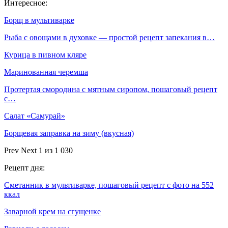
Интересное:
Борщ в мультиварке
Рыба с овощами в духовке — простой рецепт запекания в…
Курица в пивном кляре
Маринованная черемша
Протертая смородина с мятным сиропом, пошаговый рецепт
с…
Салат «Самурай»
Борщевая заправка на зиму (вкусная)
Prev
Next
1 из 1 030
Рецепт дня:
Сметанник в мультиварке, пошаговый рецепт с фото на 552
ккал
Заварной крем на сгущенке