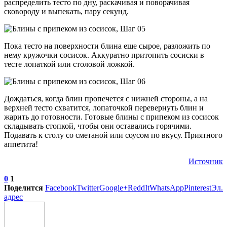
распределить тесто по дну, раскачивая и поворачивая
сковороду и выпекать, пару секунд.
Пока тесто на поверхности блина еще сырое, разложить по
нему кружочки сосисок. Аккуратно притопить сосиски в
тесте лопаткой или столовой ложкой.
Дождаться, когда блин пропечется с нижней стороны, а на
верхней тесто схватится, лопаточкой перевернуть блин и
жарить до готовности. Готовые блины с припеком из сосисок
складывать стопкой, чтобы они оставались горячими.
Подавать к столу со сметаной или соусом по вкусу. Приятного
аппетита!
Источник
0
1
Поделится
Facebook
Twitter
Google+
ReddIt
WhatsApp
Pinterest
Эл.
адрес