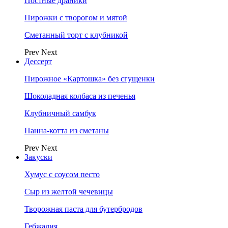
Постные драники
Пирожки с творогом и мятой
Сметанный торт с клубникой
Prev
Next
Дессерт
Пирожное «Картошка» без сгущенки
Шоколадная колбаса из печенья
Клубничный самбук
Панна-котта из сметаны
Prev
Next
Закуски
Хумус с соусом песто
Сыр из желтой чечевицы
Творожная паста для бутербродов
Гебжалия