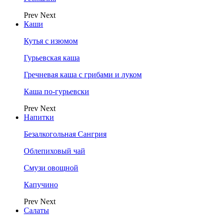
Prev
Next
Каши
Кутья с изюмом
Гурьевская каша
Гречневая каша с грибами и луком
Каша по-гурьевски
Prev
Next
Напитки
Безалкогольная Сангрия
Облепиховый чай
Смузи овощной
Капучино
Prev
Next
Салаты