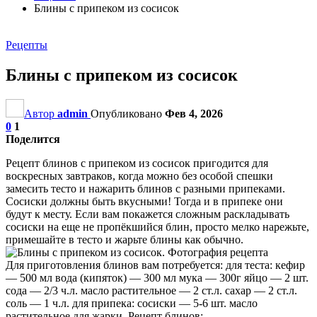
Блины с припеком из сосисок
Рецепты
Блины с припеком из сосисок
Автор
admin
Опубликовано
Фев 4, 2026
0
1
Поделится
Рецепт блинов с припеком из сосисок пригодится для
воскресных завтраков, когда можно без особой спешки
замесить тесто и нажарить блинов с разными припеками.
Сосиски должны быть вкусными! Тогда и в припеке они
будут к месту. Если вам покажется сложным раскладывать
сосиски на еще не пропёкшийся блин, просто мелко нарежьте,
примешайте в тесто и жарьте блины как обычно.
Для приготовления блинов вам потребуется: для теста: кефир
— 500 мл вода (кипяток) — 300 мл мука — 300г яйцо — 2 шт.
сода — 2/3 ч.л. масло растительное — 2 ст.л. сахар — 2 ст.л.
соль — 1 ч.л. для припека: сосиски — 5-6 шт. масло
растительное для жарки. Рецепт блинов: