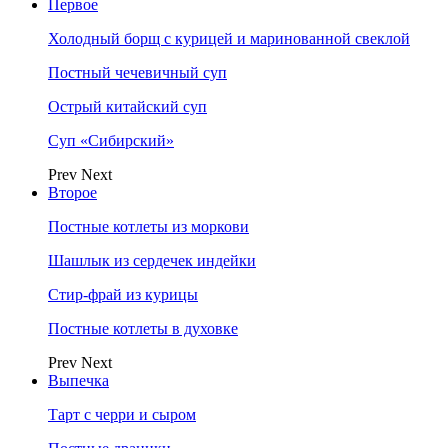
Первое
Холодный борщ с курицей и маринованной свеклой
Постный чечевичный суп
Острый китайский суп
Суп «Сибирский»
Prev
Next
Второе
Постные котлеты из моркови
Шашлык из сердечек индейки
Стир-фрай из курицы
Постные котлеты в духовке
Prev
Next
Выпечка
Тарт с черри и сыром