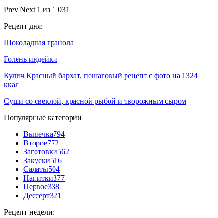
Prev
Next
1 из 1 031
Рецепт дня:
Шоколадная гранола
Голень индейки
Кулич Красный бархат, пошаговый рецепт с фото на 1324
ккал
Суши со свеклой, красной рыбой и творожным сыром
Популярные категории
Выпечка
794
Второе
772
Заготовки
562
Закуски
516
Салаты
504
Напитки
377
Первое
338
Дессерт
321
Рецепт недели: