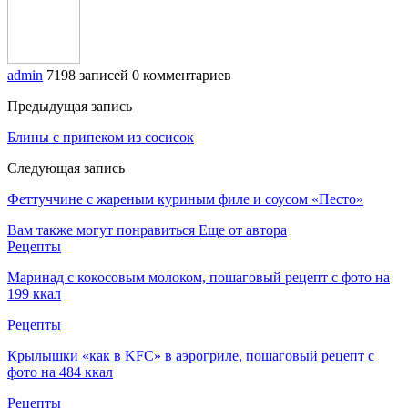
admin
7198 записей
0 комментариев
Предыдущая запись
Блины с припеком из сосисок
Следующая запись
Феттуччине с жареным куриным филе и соусом «Песто»
Вам также могут понравиться
Еще от автора
Рецепты
Маринад с кокосовым молоком, пошаговый рецепт с фото на
199 ккал
Рецепты
Крылышки «как в KFC» в аэрогриле, пошаговый рецепт с
фото на 484 ккал
Рецепты