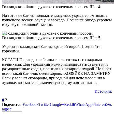
Голландский блин в духовке с копченым лососем Шаг 4
На готовые блины положите глазунью, украсьте ломтиками
копченого лосося, огурца и авокадо. Посыпьте блюдо укропом
и кунжутно-маковой смесью.
Голландский блин в духовке с копченым лососем Шаг 5
Украсьте голландские блины красной икрой. Подавайте
горячими.
КСТАТИ Голландские блины также готовят со сладкими
начинками. Для украшения можно использовать свежие или
размороженные ягоды, посыпав их сахарной пудрой. Но и без
всего такой блинчик очень хорош. ХОЗЯЙКЕ НА ЗАМЕТКУ
Если у вас нет сковороды, пригодной для использования в
духовке, возьмите керамическую форму для запекания.
Источник
0
2
Поделится
Facebook
Twitter
Google+
ReddIt
WhatsApp
Pinterest
Эл.
адрес