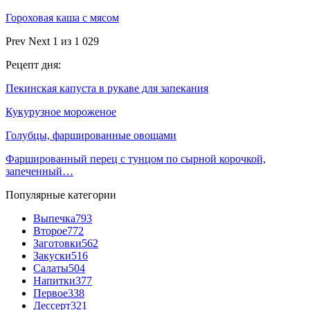
Гороховая каша с мясом
Prev
Next
1 из 1 029
Рецепт дня:
Пекинская капуста в рукаве для запекания
Кукурузное мороженое
Голубцы, фаршированные овощами
Фаршированный перец с тунцом по сырной корочкой,
запеченный…
Популярные категории
Выпечка
793
Второе
772
Заготовки
562
Закуски
516
Салаты
504
Напитки
377
Первое
338
Дессерт
321