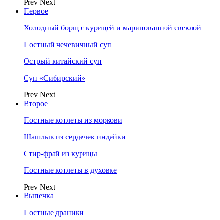
Prev
Next
Первое
Холодный борщ с курицей и маринованной свеклой
Постный чечевичный суп
Острый китайский суп
Суп «Сибирский»
Prev
Next
Второе
Постные котлеты из моркови
Шашлык из сердечек индейки
Стир-фрай из курицы
Постные котлеты в духовке
Prev
Next
Выпечка
Постные драники