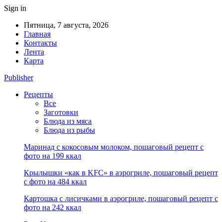
Sign in
Пятница, 7 августа, 2026
Главная
Контакты
Лента
Карта
Publisher
Рецепты
Все
Заготовки
Блюда из мяса
Блюда из рыбы
Маринад с кокосовым молоком, пошаговый рецепт с
фото на 199 ккал
Крылышки «как в KFC» в аэрогриле, пошаговый рецепт
с фото на 484 ккал
Картошка с лисичками в аэрогриле, пошаговый рецепт с
фото на 242 ккал