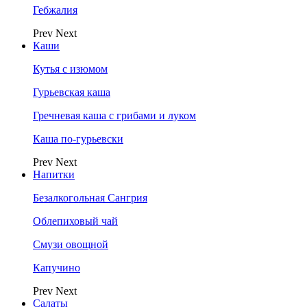
Гебжалия
Prev
Next
Каши
Кутья с изюмом
Гурьевская каша
Гречневая каша с грибами и луком
Каша по-гурьевски
Prev
Next
Напитки
Безалкогольная Сангрия
Облепиховый чай
Смузи овощной
Капучино
Prev
Next
Салаты