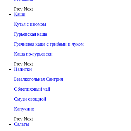
Prev
Next
Каши
Кутья с изюмом
Гурьевская каша
Гречневая каша с грибами и луком
Каша по-гурьевски
Prev
Next
Напитки
Безалкогольная Сангрия
Облепиховый чай
Смузи овощной
Капучино
Prev
Next
Салаты