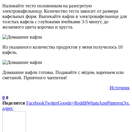
Наливайте тесто половником на разогретую
электровафельницу. Количество теста зависит от размера
вафельных форм. Выпекайте вафли в электровафельнице для
толстых вафель с глубокими ячейками 3-5 минут, до
желаемого цвета корочки и хруста.
Из указанного количества продуктов у меня получилось 10
вафель.
Домашние вафли готовы. Подавайте с мёдом, вареньем или
сметаной. Приятного чаепития!
Источник
0
0
Поделится
Facebook
Twitter
Google+
ReddIt
WhatsApp
Pinterest
Эл.
адрес