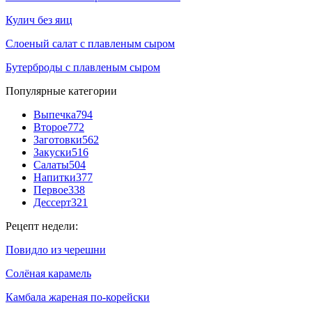
Кулич без яиц
Слоеный салат с плавленым сыром
Бутерброды с плавленым сыром
Популярные категории
Выпечка
794
Второе
772
Заготовки
562
Закуски
516
Салаты
504
Напитки
377
Первое
338
Дессерт
321
Рецепт недели:
Повидло из черешни
Солёная карамель
Камбала жареная по-корейски