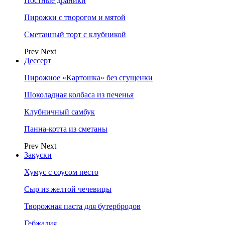
Постные драники
Пирожки с творогом и мятой
Сметанный торт с клубникой
Prev
Next
Дессерт
Пирожное «Картошка» без сгущенки
Шоколадная колбаса из печенья
Клубничный самбук
Панна-котта из сметаны
Prev
Next
Закуски
Хумус с соусом песто
Сыр из желтой чечевицы
Творожная паста для бутербродов
Гебжалия