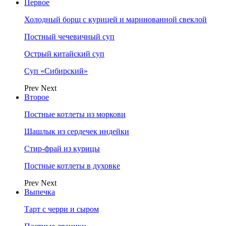
Первое
Холодный борщ с курицей и маринованной свеклой
Постный чечевичный суп
Острый китайский суп
Суп «Сибирский»
Prev
Next
Второе
Постные котлеты из моркови
Шашлык из сердечек индейки
Стир-фрай из курицы
Постные котлеты в духовке
Prev
Next
Выпечка
Тарт с черри и сыром