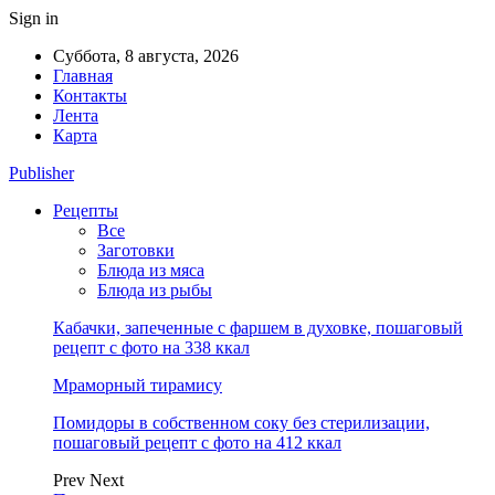
Sign in
Суббота, 8 августа, 2026
Главная
Контакты
Лента
Карта
Publisher
Рецепты
Все
Заготовки
Блюда из мяса
Блюда из рыбы
Кабачки, запеченные с фаршем в духовке, пошаговый
рецепт с фото на 338 ккал
Мраморный тирамису
Помидоры в собственном соку без стерилизации,
пошаговый рецепт с фото на 412 ккал
Prev
Next