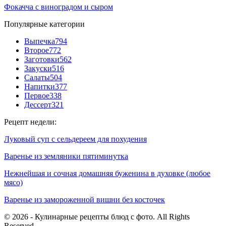
Фокачча с виноградом и сыром
Популярные категории
Выпечка
794
Второе
772
Заготовки
562
Закуски
516
Салаты
504
Напитки
377
Первое
338
Дессерт
321
Рецепт недели:
Луковый суп с сельдереем для похудения
Варенье из земляники пятиминутка
Нежнейшая и сочная домашняя буженина в духовке (любое
мясо)
Варенье из замороженной вишни без косточек
© 2026 - Кулинарные рецепты блюд с фото. All Rights
Reserved.