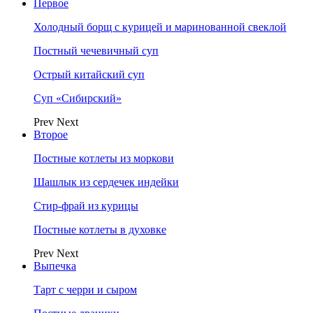
Первое
Холодный борщ с курицей и маринованной свеклой
Постный чечевичный суп
Острый китайский суп
Суп «Сибирский»
Prev
Next
Второе
Постные котлеты из моркови
Шашлык из сердечек индейки
Стир-фрай из курицы
Постные котлеты в духовке
Prev
Next
Выпечка
Тарт с черри и сыром