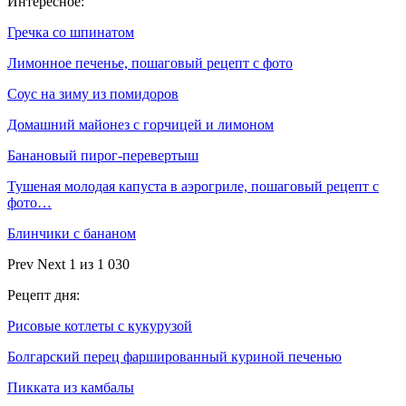
Интересное:
Гречка со шпинатом
Лимонное печенье, пошаговый рецепт с фото
Соус на зиму из помидоров
Домашний майонез с горчицей и лимоном
Банановый пирог-перевертыш
Тушеная молодая капуста в аэрогриле, пошаговый рецепт с
фото…
Блинчики с бананом
Prev
Next
1 из 1 030
Рецепт дня:
Рисовые котлеты с кукурузой
Болгарский перец фаршированный куриной печенью
Пикката из камбалы