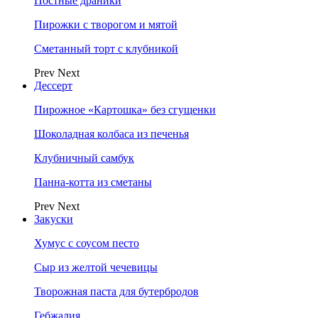
Постные драники
Пирожки с творогом и мятой
Сметанный торт с клубникой
Prev
Next
Дессерт
Пирожное «Картошка» без сгущенки
Шоколадная колбаса из печенья
Клубничный самбук
Панна-котта из сметаны
Prev
Next
Закуски
Хумус с соусом песто
Сыр из желтой чечевицы
Творожная паста для бутербродов
Гебжалия