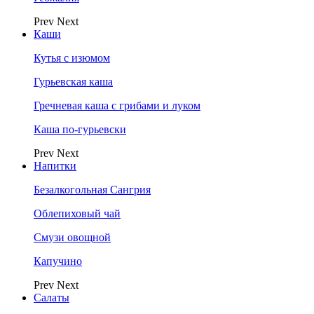
Prev
Next
Каши
Кутья с изюмом
Гурьевская каша
Гречневая каша с грибами и луком
Каша по-гурьевски
Prev
Next
Напитки
Безалкогольная Сангрия
Облепиховый чай
Смузи овощной
Капучино
Prev
Next
Салаты