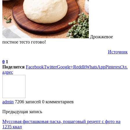
Дрожжевое
постное тесто готово!
Источник
0
1
Поделится
Facebook
Twitter
Google+
ReddIt
WhatsApp
Pinterest
Эл.
адрес
admin
7206 записей
0 комментариев
Предыдущая запись
Муссовая фисташковая пасха, пошаговый рецепт с фото на
1235 ккал