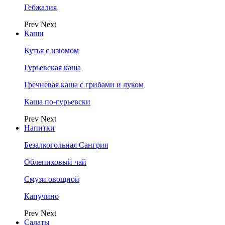
Гебжалия
Prev
Next
Каши
Кутья с изюмом
Гурьевская каша
Гречневая каша с грибами и луком
Каша по-гурьевски
Prev
Next
Напитки
Безалкогольная Сангрия
Облепиховый чай
Смузи овощной
Капучино
Prev
Next
Салаты