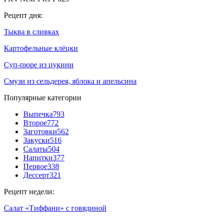
Рецепт дня:
Тыква в сливках
Картофельные клёцки
Суп-пюре из цукини
Смузи из сельдерея, яблока и апельсина
Популярные категории
Выпечка
793
Второе
772
Заготовки
562
Закуски
516
Салаты
504
Напитки
377
Первое
338
Дессерт
321
Рецепт недели:
Салат «Тиффани» с говядиной