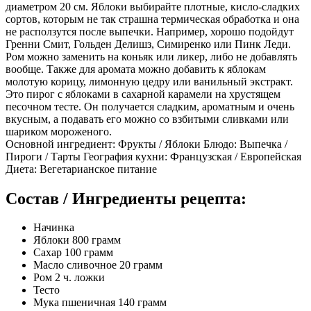
диаметром 20 см. Яблоки выбирайте плотные, кисло-сладких
сортов, которым не так страшна термическая обработка и она
не расползутся после выпечки. Например, хорошо подойдут
Гренни Смит, Гольден Делишз, Симиренко или Пинк Леди.
Ром можно заменить на коньяк или ликер, либо не добавлять
вообще. Также для аромата можно добавить к яблокам
молотую корицу, лимонную цедру или ванильный экстракт.
Это пирог с яблоками в сахарной карамели на хрустящем
песочном тесте. Он получается сладким, ароматным и очень
вкусным, а подавать его можно со взбитыми сливками или
шариком мороженого.
Основной ингредиент: Фрукты / Яблоки Блюдо: Выпечка /
Пироги / Тарты География кухни: Французская / Европейская
Диета: Вегетарианское питание
Состав / Ингредиенты рецепта:
Начинка
Яблоки 800 грамм
Сахар 100 грамм
Масло сливочнoe 20 грамм
Ром 2 ч. ложки
Тесто
Мука пшеничная 140 грамм