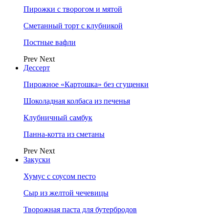
Пирожки с творогом и мятой
Сметанный торт с клубникой
Постные вафли
Prev
Next
Дессерт
Пирожное «Картошка» без сгущенки
Шоколадная колбаса из печенья
Клубничный самбук
Панна-котта из сметаны
Prev
Next
Закуски
Хумус с соусом песто
Сыр из желтой чечевицы
Творожная паста для бутербродов