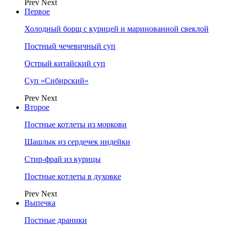
Prev
Next
Первое
Холодный борщ с курицей и маринованной свеклой
Постный чечевичный суп
Острый китайский суп
Суп «Сибирский»
Prev
Next
Второе
Постные котлеты из моркови
Шашлык из сердечек индейки
Стир-фрай из курицы
Постные котлеты в духовке
Prev
Next
Выпечка
Постные драники