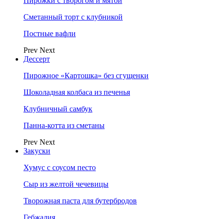
Пирожки с творогом и мятой
Сметанный торт с клубникой
Постные вафли
Prev
Next
Дессерт
Пирожное «Картошка» без сгущенки
Шоколадная колбаса из печенья
Клубничный самбук
Панна-котта из сметаны
Prev
Next
Закуски
Хумус с соусом песто
Сыр из желтой чечевицы
Творожная паста для бутербродов
Гебжалия