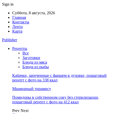
Sign in
Суббота, 8 августа, 2026
Главная
Контакты
Лента
Карта
Publisher
Рецепты
Все
Заготовки
Блюда из мяса
Блюда из рыбы
Кабачки, запеченные с фаршем в духовке, пошаговый
рецепт с фото на 338 ккал
Мраморный тирамису
Помидоры в собственном соку без стерилизации,
пошаговый рецепт с фото на 412 ккал
Prev
Next