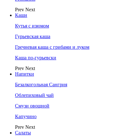
Prev
Next
Каши
Кутья с изюмом
Гурьевская каша
Гречневая каша с грибами и луком
Каша по-гурьевски
Prev
Next
Напитки
Безалкогольная Сангрия
Облепиховый чай
Смузи овощной
Капучино
Prev
Next
Салаты