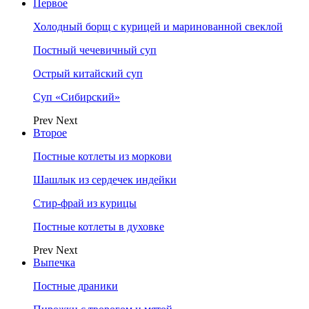
Первое
Холодный борщ с курицей и маринованной свеклой
Постный чечевичный суп
Острый китайский суп
Суп «Сибирский»
Prev
Next
Второе
Постные котлеты из моркови
Шашлык из сердечек индейки
Стир-фрай из курицы
Постные котлеты в духовке
Prev
Next
Выпечка
Постные драники