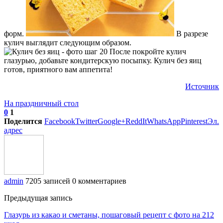
форм.
В разрезе
кулич выглядит следующим образом.
После покройте кулич
глазурью, добавьте кондитерскую посыпку. Кулич без яиц
готов, приятного вам аппетита!
Источник
На праздничный стол
0
1
Поделится
Facebook
Twitter
Google+
ReddIt
WhatsApp
Pinterest
Эл.
адрес
admin
7205 записей
0 комментариев
Предыдущая запись
Глазурь из какао и сметаны, пошаговый рецепт с фото на 212