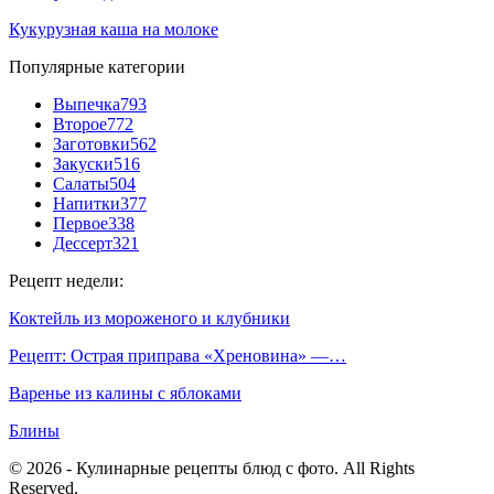
Кукурузная каша на молоке
Популярные категории
Выпечка
793
Второе
772
Заготовки
562
Закуски
516
Салаты
504
Напитки
377
Первое
338
Дессерт
321
Рецепт недели:
Коктейль из мороженого и клубники
Рецепт: Острая приправа «Хреновина» —…
Варенье из калины с яблоками
Блины
© 2026 - Кулинарные рецепты блюд с фото. All Rights
Reserved.