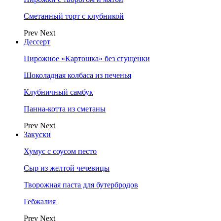
Сметанный торт с клубникой
Prev
Next
Дессерт
Пирожное «Картошка» без сгущенки
Шоколадная колбаса из печенья
Клубничный самбук
Панна-котта из сметаны
Prev
Next
Закуски
Хумус с соусом песто
Сыр из желтой чечевицы
Творожная паста для бутербродов
Гебжалия
Prev
Next