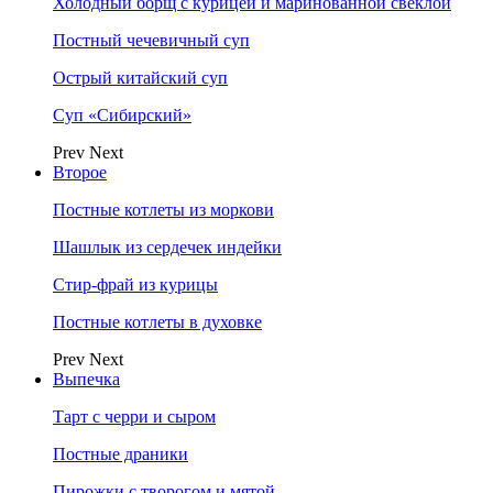
Холодный борщ с курицей и маринованной свеклой
Постный чечевичный суп
Острый китайский суп
Суп «Сибирский»
Prev
Next
Второе
Постные котлеты из моркови
Шашлык из сердечек индейки
Стир-фрай из курицы
Постные котлеты в духовке
Prev
Next
Выпечка
Тарт с черри и сыром
Постные драники
Пирожки с творогом и мятой