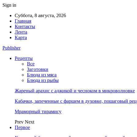
Sign in
Суббота, 8 августа, 2026
Главная
Контакты
Лента
Карта
Publisher
Рецепты
Все
Заготовки
Блюда из мяса
Блюда из рыбы
Жареный арахис с аджикой и чесноком в микроволновке
Кабачки, запеченные с фаршем в духовке, пошаговый реце
Мраморный тирамису
Prev
Next
Первое