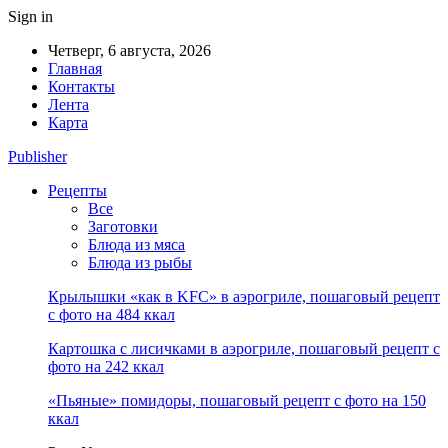
Sign in
Четверг, 6 августа, 2026
Главная
Контакты
Лента
Карта
Publisher
Рецепты
Все
Заготовки
Блюда из мяса
Блюда из рыбы
Крылышки «как в KFC» в аэрогриле, пошаговый рецепт
с фото на 484 ккал
Картошка с лисичками в аэрогриле, пошаговый рецепт с
фото на 242 ккал
«Пьяные» помидоры, пошаговый рецепт с фото на 150
ккал