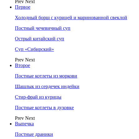
Prev
Next
Первое
Холодный борщ с курицей и маринованной свеклой
Постный чечевичный суп
Острый китайский суп
Суп «Сибирский»
Prev
Next
Второе
Постные котлеты из моркови
Шашлык из сердечек индейки
Стир-фрай из курицы
Постные котлеты в духовке
Prev
Next
Выпечка
Постные драники