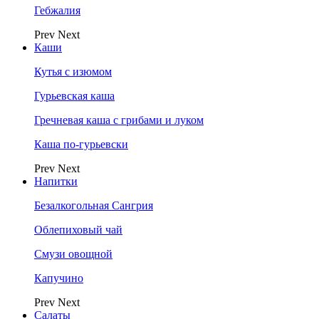
Гебжалия
Prev
Next
Каши
Кутья с изюмом
Гурьевская каша
Гречневая каша с грибами и луком
Каша по-гурьевски
Prev
Next
Напитки
Безалкогольная Сангрия
Облепиховый чай
Смузи овощной
Капучино
Prev
Next
Салаты