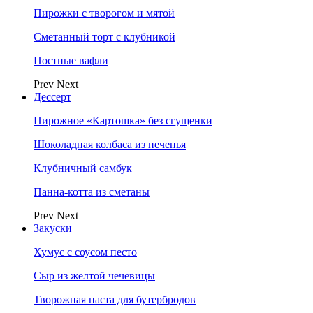
Пирожки с творогом и мятой
Сметанный торт с клубникой
Постные вафли
Prev
Next
Дессерт
Пирожное «Картошка» без сгущенки
Шоколадная колбаса из печенья
Клубничный самбук
Панна-котта из сметаны
Prev
Next
Закуски
Хумус с соусом песто
Сыр из желтой чечевицы
Творожная паста для бутербродов