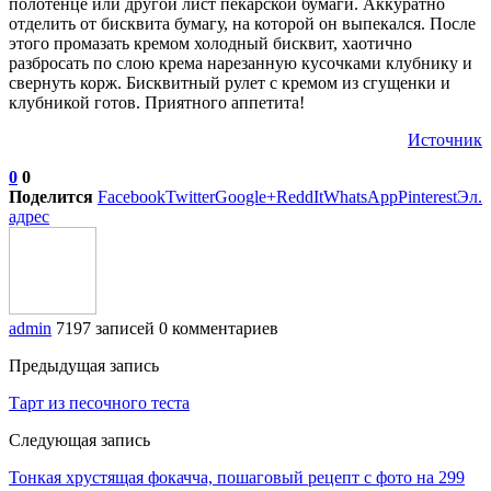
полотенце или другой лист пекарской бумаги. Аккуратно
отделить от бисквита бумагу, на которой он выпекался. После
этого промазать кремом холодный бисквит, хаотично
разбросать по слою крема нарезанную кусочками клубнику и
свернуть корж. Бисквитный рулет с кремом из сгущенки и
клубникой готов. Приятного аппетита!
Источник
0
0
Поделится
Facebook
Twitter
Google+
ReddIt
WhatsApp
Pinterest
Эл.
адрес
admin
7197 записей
0 комментариев
Предыдущая запись
Тарт из песочного теста
Следующая запись
Тонкая хрустящая фокачча, пошаговый рецепт с фото на 299