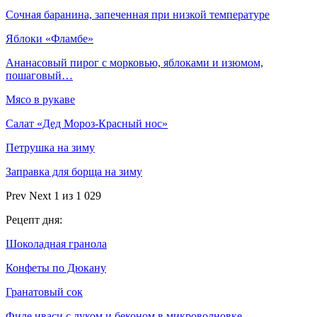
Сочная баранина, запеченная при низкой температуре
Яблоки «Фламбе»
Ананасовый пирог с морковью, яблоками и изюмом,
пошаговый…
Мясо в рукаве
Салат «Дед Мороз-Красный нос»
Петрушка на зиму
Заправка для борща на зиму
Prev
Next
1 из 1 029
Рецепт дня:
Шоколадная гранола
Конфеты по Дюкану
Гранатовый сок
Филе иваси с луком и беконом в микроволновке