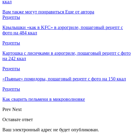
ккал
Вам также могут понравиться
Еще от автора
Рецепты
Крылышки «как в KFC» в аэрогриле, пошаговый рецепт с
фото на 484 ккал
Рецепты
Картошка с лисичками в аэрогриле, пошаговый рецепт с фото
на 242 ккал
Рецепты
«Пьяные» помидоры, пошаговый рецепт с фото на 150 ккал
Рецепты
Как сварить пельмени в микроволновке
Prev
Next
Оставьте ответ
Ваш электронный адрес не будет опубликован.