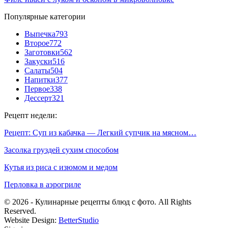
Популярные категории
Выпечка
793
Второе
772
Заготовки
562
Закуски
516
Салаты
504
Напитки
377
Первое
338
Дессерт
321
Рецепт недели:
Рецепт: Суп из кабачка — Легкий супчик на мясном…
Засолка груздей сухим способом
Кутья из риса с изюмом и медом
Перловка в аэрогриле
© 2026 - Кулинарные рецепты блюд с фото. All Rights
Reserved.
Website Design:
BetterStudio