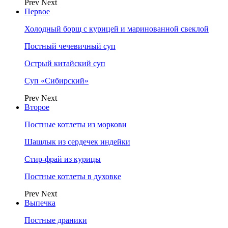
Prev
Next
Первое
Холодный борщ с курицей и маринованной свеклой
Постный чечевичный суп
Острый китайский суп
Суп «Сибирский»
Prev
Next
Второе
Постные котлеты из моркови
Шашлык из сердечек индейки
Стир-фрай из курицы
Постные котлеты в духовке
Prev
Next
Выпечка
Постные драники