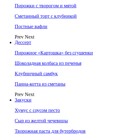
Пирожки с творогом и мятой
Сметанный торт с клубникой
Постные вафли
Prev
Next
Дессерт
Пирожное «Картошка» без сгущенки
Шоколадная колбаса из печенья
Клубничный самбук
Панна-котта из сметаны
Prev
Next
Закуски
Хумус с соусом песто
Сыр из желтой чечевицы
Творожная паста для бутербродов