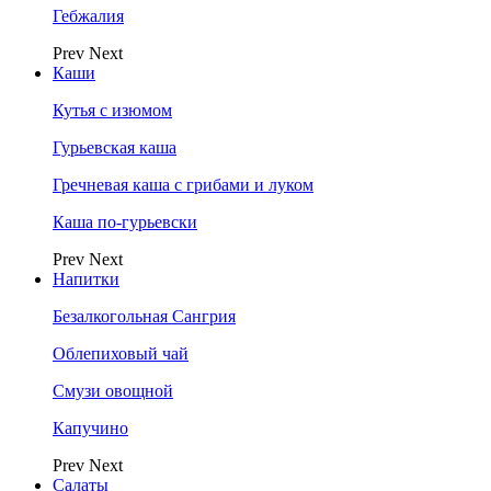
Гебжалия
Prev
Next
Каши
Кутья с изюмом
Гурьевская каша
Гречневая каша с грибами и луком
Каша по-гурьевски
Prev
Next
Напитки
Безалкогольная Сангрия
Облепиховый чай
Смузи овощной
Капучино
Prev
Next
Салаты