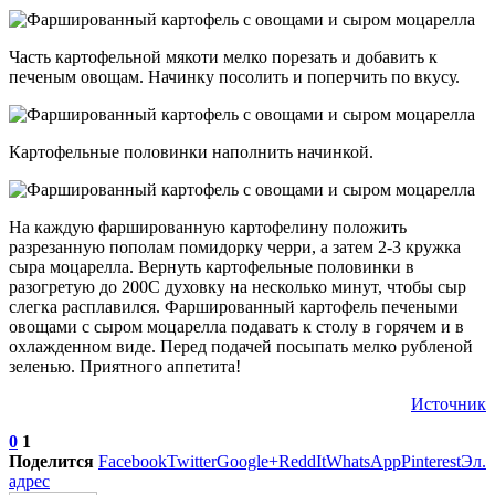
Часть картофельной мякоти мелко порезать и добавить к
печеным овощам. Начинку посолить и поперчить по вкусу.
Картофельные половинки наполнить начинкой.
На каждую фаршированную картофелину положить
разрезанную пополам помидорку черри, а затем 2-3 кружка
сыра моцарелла. Вернуть картофельные половинки в
разогретую до 200С духовку на несколько минут, чтобы сыр
слегка расплавился. Фаршированный картофель печеными
овощами с сыром моцарелла подавать к столу в горячем и в
охлажденном виде. Перед подачей посыпать мелко рубленой
зеленью. Приятного аппетита!
Источник
0
1
Поделится
Facebook
Twitter
Google+
ReddIt
WhatsApp
Pinterest
Эл.
адрес