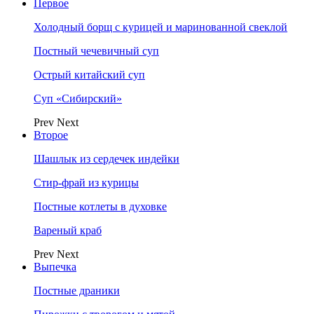
Первое
Холодный борщ с курицей и маринованной свеклой
Постный чечевичный суп
Острый китайский суп
Суп «Сибирский»
Prev
Next
Второе
Шашлык из сердечек индейки
Стир-фрай из курицы
Постные котлеты в духовке
Вареный краб
Prev
Next
Выпечка
Постные драники