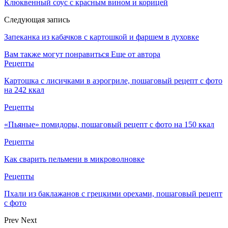
Клюквенный соус с красным вином и корицей
Следующая запись
Запеканка из кабачков с картошкой и фаршем в духовке
Вам также могут понравиться
Еще от автора
Рецепты
Картошка с лисичками в аэрогриле, пошаговый рецепт с фото
на 242 ккал
Рецепты
«Пьяные» помидоры, пошаговый рецепт с фото на 150 ккал
Рецепты
Как сварить пельмени в микроволновке
Рецепты
Пхали из баклажанов с грецкими орехами, пошаговый рецепт
с фото
Prev
Next