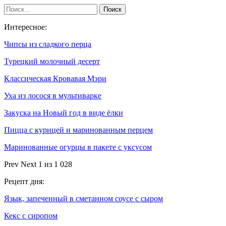
Интересное:
Чипсы из сладкого перца
Турецкий молочный десерт
Классическая Кровавая Мэри
Уха из лосося в мультиварке
Закуска на Новый год в виде ёлки
Пицца с курицей и маринованным перцем
Маринованные огурцы в пакете с уксусом
Prev
Next
1 из 1 028
Рецепт дня:
Язык, запеченный в сметанном соусе с сыром
Кекс с сиропом