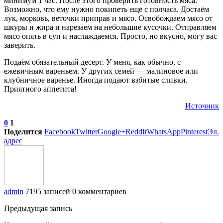
минимум 1 час. После этого проверить готовность мяса.
Возможно, что ему нужно покипеть еще с полчаса. Достаём
лук, морковь, веточки приправ и мясо. Освобождаем мясо от
шкуры и жира и нарезаем на небольшие кусочки. Отправляем
мясо опять в суп и наслаждаемся. Просто, но вкусно, могу вас
заверить.
Подаём обязательный десерт. У меня, как обычно, с
ежевичным вареньем. У других семей — малиновое или
клубничное варенье. Иногда подают взбитые сливки.
Приятного аппетита!
Источник
0
1
Поделится
Facebook
Twitter
Google+
ReddIt
WhatsApp
Pinterest
Эл.
адрес
admin
7195 записей
0 комментариев
Предыдущая запись