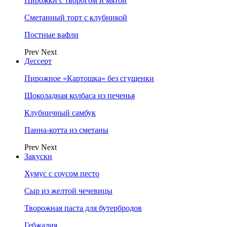
Пирожки с творогом и мятой
Сметанный торт с клубникой
Постные вафли
Prev
Next
Дессерт
Пирожное «Картошка» без сгущенки
Шоколадная колбаса из печенья
Клубничный самбук
Панна-котта из сметаны
Prev
Next
Закуски
Хумус с соусом песто
Сыр из желтой чечевицы
Творожная паста для бутербродов
Гебжалия