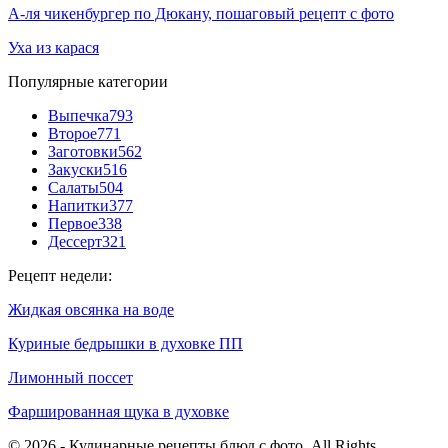
А-ля чикенбургер по Дюкану, пошаговый рецепт с фото
Уха из карася
Популярные категории
Выпечка
793
Второе
771
Заготовки
562
Закуски
516
Салаты
504
Напитки
377
Первое
338
Дессерт
321
Рецепт недели:
Жидкая овсянка на воде
Куриные бедрышки в духовке ПП
Лимонный поссет
Фаршированная щука в духовке
© 2026 - Кулинарные рецепты блюд с фото. All Rights