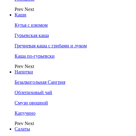
Prev
Next
Каши
Кутья с изюмом
Гурьевская каша
Гречневая каша с грибами и луком
Каша по-гурьевски
Prev
Next
Напитки
Безалкогольная Сангрия
Облепиховый чай
Смузи овощной
Капучино
Prev
Next
Салаты