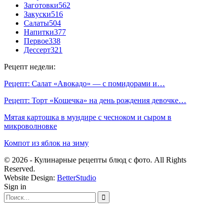
Заготовки
562
Закуски
516
Салаты
504
Напитки
377
Первое
338
Дессерт
321
Рецепт недели:
Рецепт: Салат «Авокадо» — с помидорами и…
Рецепт: Торт «Кошечка» на день рождения девочке…
Мятая картошка в мундире с чесноком и сыром в
микроволновке
Компот из яблок на зиму
© 2026 - Кулинарные рецепты блюд с фото. All Rights
Reserved.
Website Design:
BetterStudio
Sign in