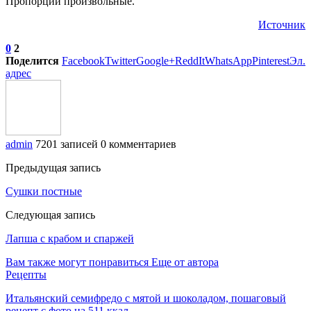
Пропорции произвольные.
Источник
0
2
Поделится
Facebook
Twitter
Google+
ReddIt
WhatsApp
Pinterest
Эл.
адрес
admin
7201 записей
0 комментариев
Предыдущая запись
Сушки постные
Следующая запись
Лапша с крабом и спаржей
Вам также могут понравиться
Еще от автора
Рецепты
Итальянский семифредо с мятой и шоколадом, пошаговый
рецепт с фото на 511 ккал