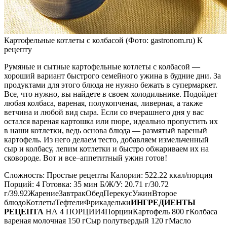
Картофельные котлеты с колбасой (Фото: gastronom.ru) К
рецепту
Румяные и сытные картофельные котлеты с колбасой —
хороший вариант быстрого семейного ужина в будние дни. За
продуктами для этого блюда не нужно бежать в супермаркет.
Все, что нужно, вы найдете в своем холодильнике. Подойдет
любая колбаса, вареная, полукопченая, ливерная, а также
ветчина и любой вид сыра. Если со вчерашнего дня у вас
остался вареная картошка или пюре, идеально пропустить их
в наши котлетки, ведь основа блюда — размятый вареный
картофель. Из него делаем тесто, добавляем измельченный
сыр и колбасу, лепим котлетки и быстро обжариваем их на
сковороде. Вот и все‒аппетитный ужин готов!
Сложность: Простые рецепты Калории: 522.22 ккал/порция
Порций: 4 Готовка: 35 мин Б/Ж/У: 20.71 г/30.72
г/39.92ЖарениеЗавтракОбедПерекусУжинВторое
блюдоКотлетыТефтелиФрикадельки
ИНГРЕДИЕНТЫ
РЕЦЕПТА
НА 4 ПОРЦИИ4ПорцииКартофель 800 гКолбаса
вареная молочная 150 гСыр полутвердый 120 гМасло