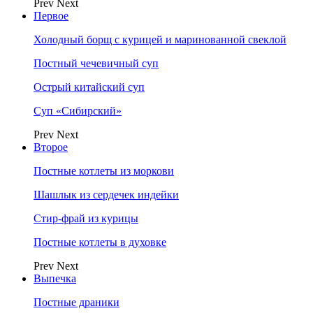
Prev
Next
Первое
Холодный борщ с курицей и маринованной свеклой
Постный чечевичный суп
Острый китайский суп
Суп «Сибирский»
Prev
Next
Второе
Постные котлеты из моркови
Шашлык из сердечек индейки
Стир-фрай из курицы
Постные котлеты в духовке
Prev
Next
Выпечка
Постные драники