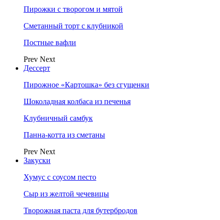
Пирожки с творогом и мятой
Сметанный торт с клубникой
Постные вафли
Prev
Next
Дессерт
Пирожное «Картошка» без сгущенки
Шоколадная колбаса из печенья
Клубничный самбук
Панна-котта из сметаны
Prev
Next
Закуски
Хумус с соусом песто
Сыр из желтой чечевицы
Творожная паста для бутербродов