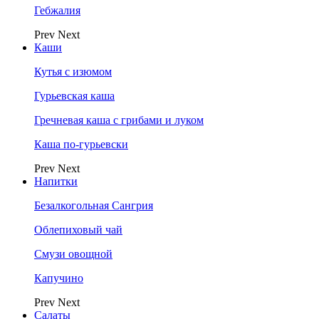
Гебжалия
Prev
Next
Каши
Кутья с изюмом
Гурьевская каша
Гречневая каша с грибами и луком
Каша по-гурьевски
Prev
Next
Напитки
Безалкогольная Сангрия
Облепиховый чай
Смузи овощной
Капучино
Prev
Next
Салаты