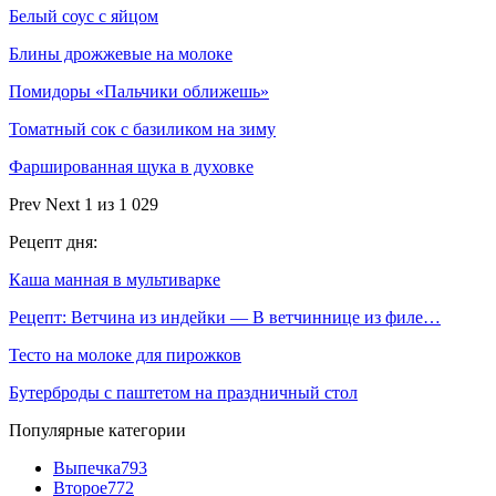
Белый соус с яйцом
Блины дрожжевые на молоке
Помидоры «Пальчики оближешь»
Томатный сок с базиликом на зиму
Фаршированная щука в духовке
Prev
Next
1 из 1 029
Рецепт дня:
Каша манная в мультиварке
Рецепт: Ветчина из индейки — В ветчиннице из филе…
Тесто на молоке для пирожков
Бутерброды с паштетом на праздничный стол
Популярные категории
Выпечка
793
Второе
772