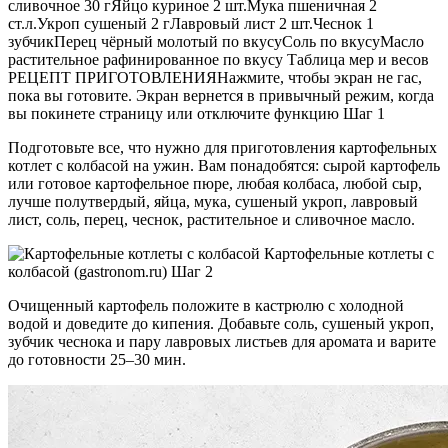
сливочное 30 гЯйцо куриное 2 шт.Мука пшеничная 2
ст.л.Укроп сушеный 2 гЛавровый лист 2 шт.Чеснок 1
зубчикПерец чёрный молотый по вкусуСоль по вкусуМасло
растительное рафинированное по вкусу Таблица мер и весов
РЕЦЕПТ ПРИГОТОВЛЕНИЯНажмите, чтобы экран не гас,
пока вы готовите. Экран вернется в привычный режим, когда
вы покинете страницу или отключите функцию Шаг 1
Подготовьте все, что нужно для приготовления картофельных
котлет с колбасой на ужин. Вам понадобятся: сырой картофель
или готовое картофельное пюре, любая колбаса, любой сыр,
лучше полутвердый, яйца, мука, сушеный укроп, лавровый
лист, соль, перец, чеснок, растительное и сливочное масло.
Картофельные котлеты с
колбасой (gastronom.ru) Шаг 2
Очищенный картофель положите в кастрюлю с холодной
водой и доведите до кипения. Добавьте соль, сушеный укроп,
зубчик чеснока и пару лавровых листьев для аромата и варите
до готовности 25‒30 мин.