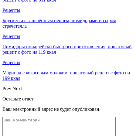
Рецепты
Брускетта с запечённым перцем, помидорами и сыром
страчателла
Рецепты
Помидоры по-корейски быстрого приготовления, пошаговый
рецепт с фото на 119 ккал
Рецепты
Маринад с кокосовым молоком, пошаговый рецепт с фото на
199 ккал
Prev
Next
Оставьте ответ
Ваш электронный адрес не будет опубликован.