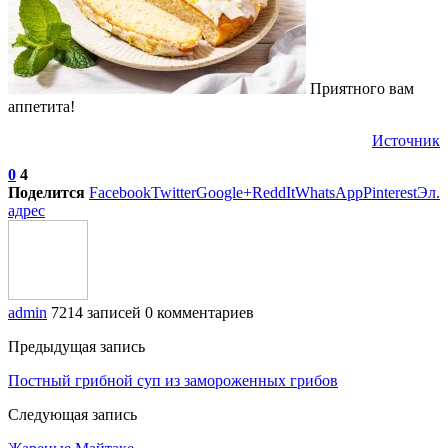
Приятного вам
аппетита!
Источник
0
4
Поделится
Facebook
Twitter
Google+
ReddIt
WhatsApp
Pinterest
Эл.
адрес
admin
7214 записей
0 комментариев
Предыдущая запись
Постный грибной суп из замороженных грибов
Следующая запись