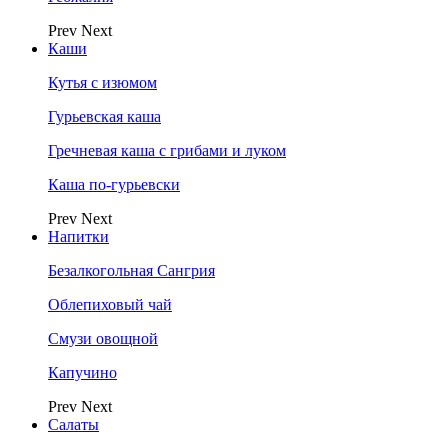
Prev
Next
Каши
Кутья с изюмом
Гурьевская каша
Гречневая каша с грибами и луком
Каша по-гурьевски
Prev
Next
Напитки
Безалкогольная Сангрия
Облепиховый чай
Смузи овощной
Капучино
Prev
Next
Салаты