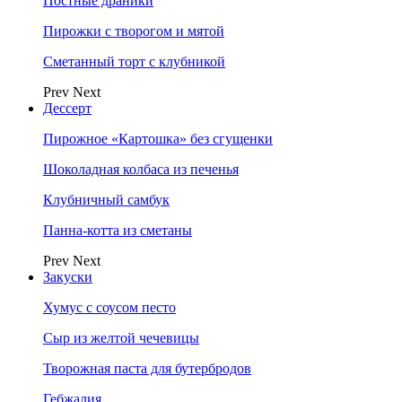
Постные драники
Пирожки с творогом и мятой
Сметанный торт с клубникой
Prev
Next
Дессерт
Пирожное «Картошка» без сгущенки
Шоколадная колбаса из печенья
Клубничный самбук
Панна-котта из сметаны
Prev
Next
Закуски
Хумус с соусом песто
Сыр из желтой чечевицы
Творожная паста для бутербродов
Гебжалия