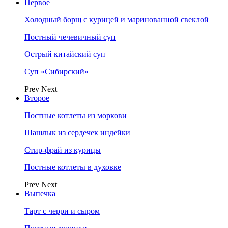
Первое
Холодный борщ с курицей и маринованной свеклой
Постный чечевичный суп
Острый китайский суп
Суп «Сибирский»
Prev
Next
Второе
Постные котлеты из моркови
Шашлык из сердечек индейки
Стир-фрай из курицы
Постные котлеты в духовке
Prev
Next
Выпечка
Тарт с черри и сыром