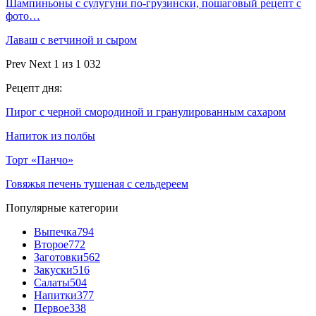
Шампиньоны с сулугуни по-грузински, пошаговый рецепт с
фото…
Лаваш с ветчиной и сыром
Prev
Next
1 из 1 032
Рецепт дня:
Пирог с черной смородиной и гранулированным сахаром
Напиток из полбы
Торт «Панчо»
Говяжья печень тушеная с сельдереем
Популярные категории
Выпечка
794
Второе
772
Заготовки
562
Закуски
516
Салаты
504
Напитки
377
Первое
338