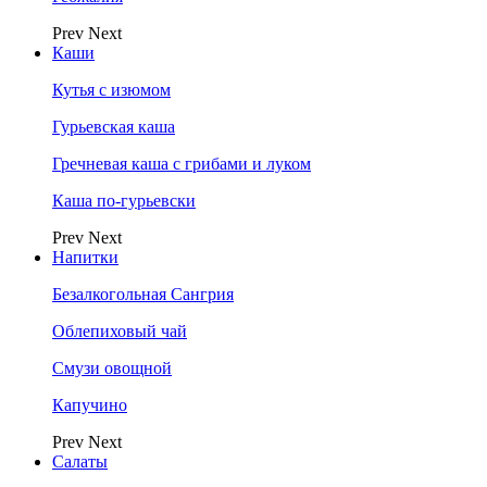
Prev
Next
Каши
Кутья с изюмом
Гурьевская каша
Гречневая каша с грибами и луком
Каша по-гурьевски
Prev
Next
Напитки
Безалкогольная Сангрия
Облепиховый чай
Смузи овощной
Капучино
Prev
Next
Салаты