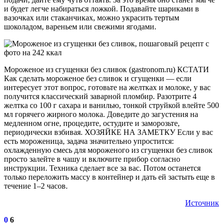
и будет легче набираться ложкой. Подавайте шариками в
вазочках или стаканчиках, можно украсить тертым
шоколадом, вареньем или свежими ягодами.
Мороженое из сгущенки без сливок (gastronom.ru) КСТАТИ
Как сделать мороженое без сливок и сгущенки — если
интересует этот вопрос, готовьте на желтках и молоке, у вас
получится классический заварной пломбир. Разотрите 4
желтка со 100 г сахара и ванилью, тонкой струйкой влейте 500
мл горячего жирного молока. Доведите до загустения на
медленном огне, процедите, остудите и заморозьте,
периодически взбивая. ХОЗЯЙКЕ НА ЗАМЕТКУ Если у вас
есть мороженица, задача значительно упростится:
охлажденную смесь для мороженого из сгущенки без сливок
просто залейте в чашу и включите прибор согласно
инструкции. Техника сделает все за вас. Потом останется
только переложить массу в контейнер и дать ей застыть еще в
течение 1–2 часов.
Источник
0
6