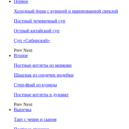
Первое
Холодный борщ с курицей и маринованной свеклой
Постный чечевичный суп
Острый китайский суп
Суп «Сибирский»
Prev
Next
Второе
Постные котлеты из моркови
Шашлык из сердечек индейки
Стир-фрай из курицы
Постные котлеты в духовке
Prev
Next
Выпечка
Тарт с черри и сыром