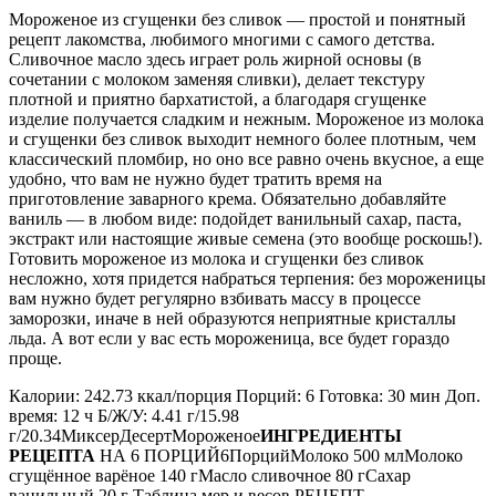
Мороженое из сгущенки без сливок — простой и понятный
рецепт лакомства, любимого многими с самого детства.
Сливочное масло здесь играет роль жирной основы (в
сочетании с молоком заменяя сливки), делает текстуру
плотной и приятно бархатистой, а благодаря сгущенке
изделие получается сладким и нежным. Мороженое из молока
и сгущенки без сливок выходит немного более плотным, чем
классический пломбир, но оно все равно очень вкусное, а еще
удобно, что вам не нужно будет тратить время на
приготовление заварного крема. Обязательно добавляйте
ваниль — в любом виде: подойдет ванильный сахар, паста,
экстракт или настоящие живые семена (это вообще роскошь!).
Готовить мороженое из молока и сгущенки без сливок
несложно, хотя придется набраться терпения: без мороженицы
вам нужно будет регулярно взбивать массу в процессе
заморозки, иначе в ней образуются неприятные кристаллы
льда. А вот если у вас есть мороженица, все будет гораздо
проще.
Калории: 242.73 ккал/порция Порций: 6 Готовка: 30 мин Доп.
время: 12 ч Б/Ж/У: 4.41 г/15.98
г/20.34МиксерДесертМороженое
ИНГРЕДИЕНТЫ
РЕЦЕПТА
НА 6 ПОРЦИЙ6ПорцийМолоко 500 млМолоко
сгущённое варёное 140 гМасло сливочное 80 гСахар
ванильный 20 г Таблица мер и весов РЕЦЕПТ