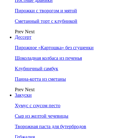
Постные драники
Пирожки с творогом и мятой
Сметанный торт с клубникой
Prev
Next
Дессерт
Пирожное «Картошка» без сгущенки
Шоколадная колбаса из печенья
Клубничный самбук
Панна-котта из сметаны
Prev
Next
Закуски
Хумус с соусом песто
Сыр из желтой чечевицы
Творожная паста для бутербродов
Гебжалия