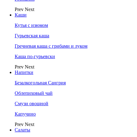
Prev
Next
Каши
Кутья с изюмом
Гурьевская каша
Гречневая каша с грибами и луком
Каша по-гурьевски
Prev
Next
Напитки
Безалкогольная Сангрия
Облепиховый чай
Смузи овощной
Капучино
Prev
Next
Салаты