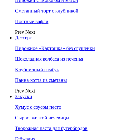
Пирожки с творогом и мятой
Сметанный торт с клубникой
Постные вафли
Prev
Next
Дессерт
Пирожное «Картошка» без сгущенки
Шоколадная колбаса из печенья
Клубничный самбук
Панна-котта из сметаны
Prev
Next
Закуски
Хумус с соусом песто
Сыр из желтой чечевицы
Творожная паста для бутербродов
Гебжалия