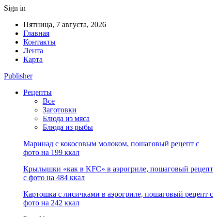
Sign in
Пятница, 7 августа, 2026
Главная
Контакты
Лента
Карта
Publisher
Рецепты
Все
Заготовки
Блюда из мяса
Блюда из рыбы
Маринад с кокосовым молоком, пошаговый рецепт с
фото на 199 ккал
Крылышки «как в KFC» в аэрогриле, пошаговый рецепт
с фото на 484 ккал
Картошка с лисичками в аэрогриле, пошаговый рецепт с
фото на 242 ккал