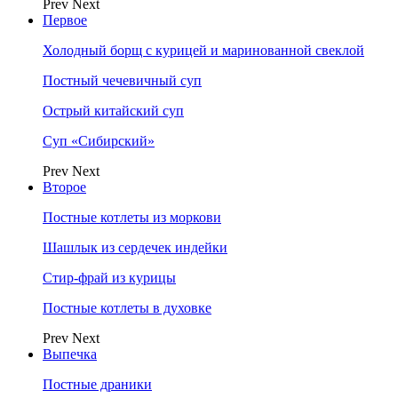
Prev
Next
Первое
Холодный борщ с курицей и маринованной свеклой
Постный чечевичный суп
Острый китайский суп
Суп «Сибирский»
Prev
Next
Второе
Постные котлеты из моркови
Шашлык из сердечек индейки
Стир-фрай из курицы
Постные котлеты в духовке
Prev
Next
Выпечка
Постные драники