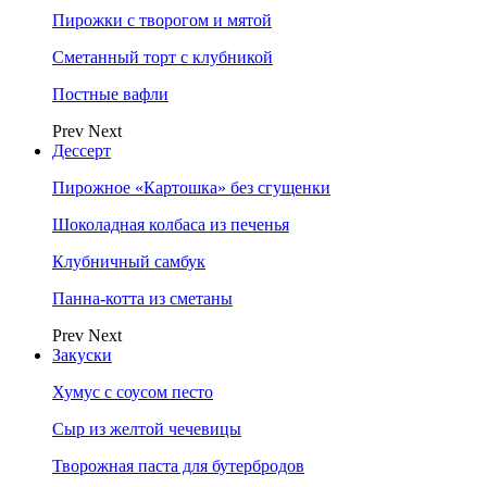
Пирожки с творогом и мятой
Сметанный торт с клубникой
Постные вафли
Prev
Next
Дессерт
Пирожное «Картошка» без сгущенки
Шоколадная колбаса из печенья
Клубничный самбук
Панна-котта из сметаны
Prev
Next
Закуски
Хумус с соусом песто
Сыр из желтой чечевицы
Творожная паста для бутербродов