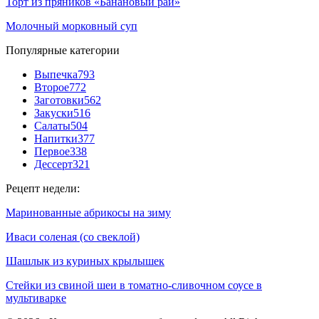
Торт из пряников «Банановый рай»
Молочный морковный суп
Популярные категории
Выпечка
793
Второе
772
Заготовки
562
Закуски
516
Салаты
504
Напитки
377
Первое
338
Дессерт
321
Рецепт недели:
Маринованные абрикосы на зиму
Иваси соленая (со свеклой)
Шашлык из куриных крылышек
Стейки из свиной шеи в томатно-сливочном соусе в
мультиварке