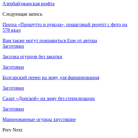
Азербайджанская кюфта
Следующая запись
Пицца «Прошутто и рукола», пошаговый рецепт с фото на
578 ккал
Вам также могут понравиться
Еще от автора
Заготовки
Засолка огурцов без закатки
Заготовки
Болгарский перец на зиму для фарширования
Заготовки
Салат «Донской» на зиму без стерилизации
Заготовки
Маринованные огурцы хрустящие
Prev
Next