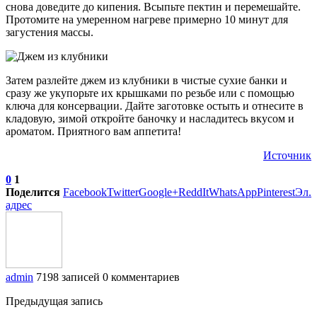
снова доведите до кипения. Всыпьте пектин и перемешайте.
Протомите на умеренном нагреве примерно 10 минут для
загустения массы.
Затем разлейте джем из клубники в чистые сухие банки и
сразу же укупорьте их крышками по резьбе или с помощью
ключа для консервации. Дайте заготовке остыть и отнесите в
кладовую, зимой откройте баночку и насладитесь вкусом и
ароматом. Приятного вам аппетита!
Источник
0
1
Поделится
Facebook
Twitter
Google+
ReddIt
WhatsApp
Pinterest
Эл.
адрес
admin
7198 записей
0 комментариев
Предыдущая запись