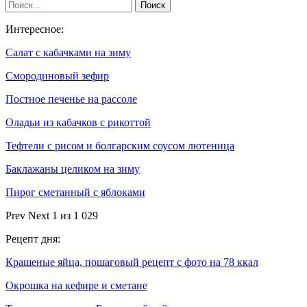
Интересное:
Салат с кабачками на зиму
Смородиновый зефир
Постное печенье на рассоле
Оладьи из кабачков с рикоттой
Тефтели с рисом и болгарским соусом лютеница
Баклажаны целиком на зиму
Пирог сметанный с яблоками
Prev
Next
1 из 1 029
Рецепт дня:
Крашеные яйца, пошаговый рецепт с фото на 78 ккал
Окрошка на кефире и сметане