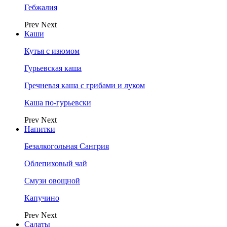
Гебжалия
Prev
Next
Каши
Кутья с изюмом
Гурьевская каша
Гречневая каша с грибами и луком
Каша по-гурьевски
Prev
Next
Напитки
Безалкогольная Сангрия
Облепиховый чай
Смузи овощной
Капучино
Prev
Next
Салаты