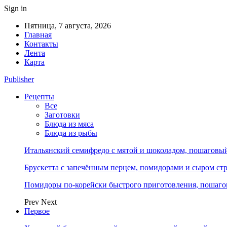
Sign in
Пятница, 7 августа, 2026
Главная
Контакты
Лента
Карта
Publisher
Рецепты
Все
Заготовки
Блюда из мяса
Блюда из рыбы
Итальянский семифредо с мятой и шоколадом, пошаговый 
Брускетта с запечённым перцем, помидорами и сыром стр
Помидоры по-корейски быстрого приготовления, пошагов
Prev
Next
Первое