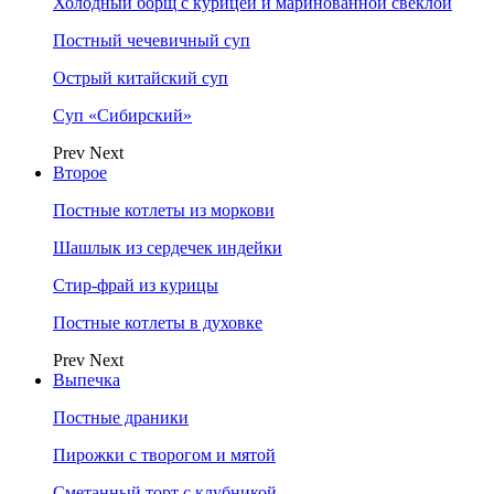
Холодный борщ с курицей и маринованной свеклой
Постный чечевичный суп
Острый китайский суп
Суп «Сибирский»
Prev
Next
Второе
Постные котлеты из моркови
Шашлык из сердечек индейки
Стир-фрай из курицы
Постные котлеты в духовке
Prev
Next
Выпечка
Постные драники
Пирожки с творогом и мятой
Сметанный торт с клубникой