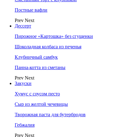
Постные вафли
Prev
Next
Дессерт
Пирожное «Картошка» без сгущенки
Шоколадная колбаса из печенья
Клубничный самбук
Панна-котта из сметаны
Prev
Next
Закуски
Хумус с соусом песто
Сыр из желтой чечевицы
Творожная паста для бутербродов
Гебжалия
Prev
Next