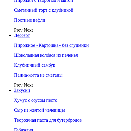
Пирожки с творогом и мятой
Сметанный торт с клубникой
Постные вафли
Prev
Next
Дессерт
Пирожное «Картошка» без сгущенки
Шоколадная колбаса из печенья
Клубничный самбук
Панна-котта из сметаны
Prev
Next
Закуски
Хумус с соусом песто
Сыр из желтой чечевицы
Творожная паста для бутербродов
Гебжалия