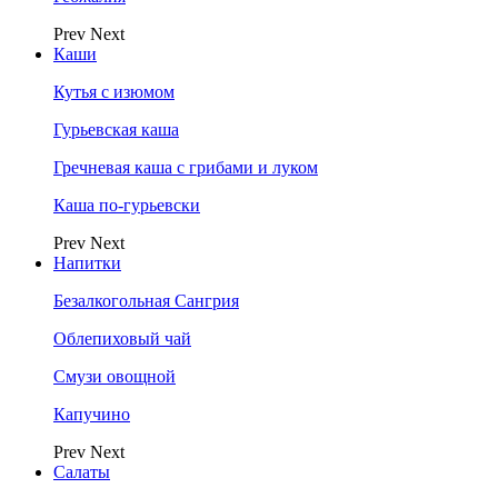
Prev
Next
Каши
Кутья с изюмом
Гурьевская каша
Гречневая каша с грибами и луком
Каша по-гурьевски
Prev
Next
Напитки
Безалкогольная Сангрия
Облепиховый чай
Смузи овощной
Капучино
Prev
Next
Салаты