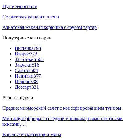
Нут в аэрогриле
Солдатская каша из пшена
Азиатская жареная корюшка с соусом тартар
Популярные категории
Выпечка
793
Второе
772
Заготовки
562
Закуски
516
Салаты
504
Напитки
377
Первое
338
Дессерт
321
Рецепт недели:
Средиземноморский салат с консервированным тунцом
Мини-бутерброды с селёдкой и шоколадными постными
кексами,…
Варенье из кабачков и мяты