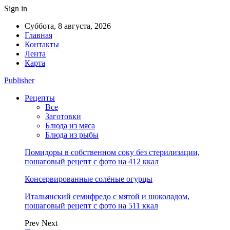
Sign in
Суббота, 8 августа, 2026
Главная
Контакты
Лента
Карта
Publisher
Рецепты
Все
Заготовки
Блюда из мяса
Блюда из рыбы
Помидоры в собственном соку без стерилизации,
пошаговый рецепт с фото на 412 ккал
Консервированные солёные огурцы
Итальянский семифредо с мятой и шоколадом,
пошаговый рецепт с фото на 511 ккал
Prev
Next