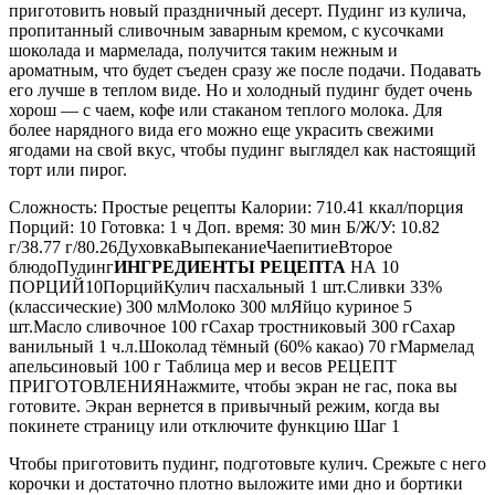
приготовить новый праздничный десерт. Пудинг из кулича,
пропитанный сливочным заварным кремом, с кусочками
шоколада и мармелада, получится таким нежным и
ароматным, что будет съеден сразу же после подачи. Подавать
его лучше в теплом виде. Но и холодный пудинг будет очень
хорош — с чаем, кофе или стаканом теплого молока. Для
более нарядного вида его можно еще украсить свежими
ягодами на свой вкус, чтобы пудинг выглядел как настоящий
торт или пирог.
Сложность: Простые рецепты Калории: 710.41 ккал/порция
Порций: 10 Готовка: 1 ч Доп. время: 30 мин Б/Ж/У: 10.82
г/38.77 г/80.26ДуховкаВыпеканиеЧаепитиеВторое
блюдоПудинг
ИНГРЕДИЕНТЫ РЕЦЕПТА
НА 10
ПОРЦИЙ10ПорцийКулич пасхальный 1 шт.Сливки 33%
(классические) 300 млМолоко 300 млЯйцо куриное 5
шт.Масло сливочное 100 гСахар тростниковый 300 гСахар
ванильный 1 ч.л.Шоколад тёмный (60% какао) 70 гМармелад
апельсиновый 100 г Таблица мер и весов РЕЦЕПТ
ПРИГОТОВЛЕНИЯНажмите, чтобы экран не гас, пока вы
готовите. Экран вернется в привычный режим, когда вы
покинете страницу или отключите функцию Шаг 1
Чтобы приготовить пудинг, подготовьте кулич. Срежьте с него
корочки и достаточно плотно выложите ими дно и бортики