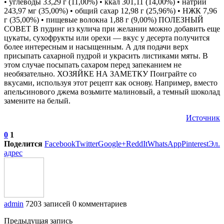
• углеводы 33,29 г (11,00%) • ккал 301,11 (14,00%) • натрий
243,97 мг (35,00%) • общий сахар 12,98 г (25,96%) • НЖК 7,96
г (35,00%) • пищевые волокна 1,88 г (9,00%) ПОЛЕЗНЫЙ
СОВЕТ В пудинг из кулича при желании можно добавить еще
цукаты, сухофрукты или орехи — вкус у десерта получится
более интересным и насыщенным. А для подачи верх
присыпать сахарной пудрой и украсить листиками мяты. В
этом случае посыпать сахаром перед запеканием не
необязательно. ХОЗЯЙКЕ НА ЗАМЕТКУ Поиграйте со
вкусами, используя этот рецепт как основу. Например, вместо
апельсинового джема возьмите малиновый, а темный шоколад
замените на белый.
Источник
0
1
Поделится
Facebook
Twitter
Google+
ReddIt
WhatsApp
Pinterest
Эл.
адрес
admin
7203 записей
0 комментариев
Предыдущая запись