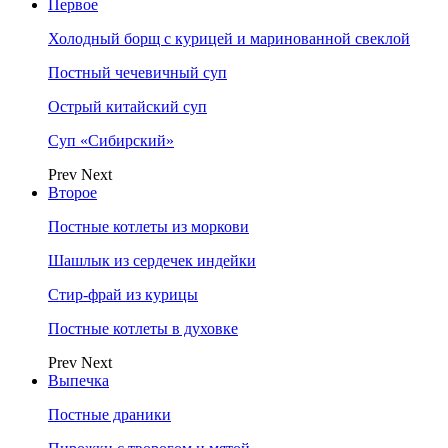
Первое
Холодный борщ с курицей и маринованной свеклой
Постный чечевичный суп
Острый китайский суп
Суп «Сибирский»
Prev
Next
Второе
Постные котлеты из моркови
Шашлык из сердечек индейки
Стир-фрай из курицы
Постные котлеты в духовке
Prev
Next
Выпечка
Постные драники