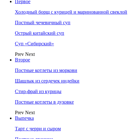
Первое
Холодный борщ с курицей и маринованной свеклой
Постный чечевичный суп
Острый китайский суп
Суп «Сибирский»
Prev
Next
Второе
Постные котлеты из моркови
Шашлык из сердечек индейки
Стир-фрай из курицы
Постные котлеты в духовке
Prev
Next
Выпечка
Тарт с черри и сыром