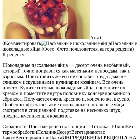
Аня С
0Комментировать
Пасхальные
шоколадные яйца (Фото: Фото пользователя, автора рецепта)
К рецепту
Шоколадные пасхальные яйца — десерт очень необычный,
который точно понравится как маленьким непоседам, так и
взрослым. Приготовить же его не составит труда даже не
слишком искушенным в кулинарии хозяйкам. Все очень
просто! Купите готовые шоколадные яйца, наполните их
кремом и поместите внутрь половинку консервированного
абрикоса. Получается очень красиво и, конечно же, вкусно.
Особенно эффектно такие шоколадные пасхальные яйца
смотрятся в специальной подставке на несколько штук,
предназначенных для крашенок.
Сложность: Простые рецепты Порций: 1 Готовка: 10 минБез
термообработкиПолдникДесертВегетарианство:
ЛактоВегетарианствоПасха
ИНГРЕДИЕНТЫ РЕЦЕПТА
НА