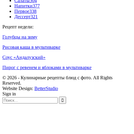
Салаты
504
Напитки
377
Первое
338
Дессерт
321
Рецепт недели:
Голубцы на зиму
Рисовая каша в мультиварке
Соус «Андалузский»
Пирог с ревенем и яблоками в мультиварке
© 2026 - Кулинарные рецепты блюд с фото. All Rights
Reserved.
Website Design:
BetterStudio
Sign in