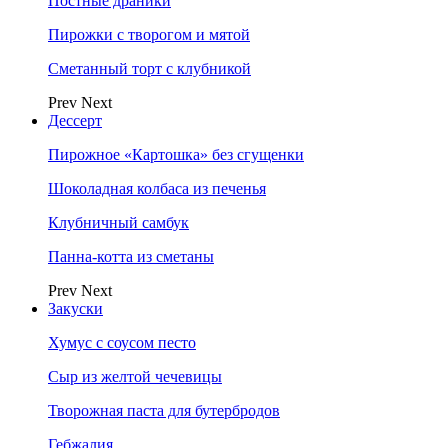
Постные драники
Пирожки с творогом и мятой
Сметанный торт с клубникой
Prev
Next
Дессерт
Пирожное «Картошка» без сгущенки
Шоколадная колбаса из печенья
Клубничный самбук
Панна-котта из сметаны
Prev
Next
Закуски
Хумус с соусом песто
Сыр из желтой чечевицы
Творожная паста для бутербродов
Гебжалия