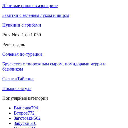
Ленивые роллы в аэрогриле
Завитки с зеленым луком и яйцом
Цуккини с грибами
Prev
Next
1 из 1 030
Рецепт дня:
Соленья по-турецки
Брускетта с творожным сыром, помидорами черри и
базиликом
Салат «Тайсон»
Поморская уха
Популярные категории
Выпечка
794
Второе
772
Заготовки
562
Закуски
516