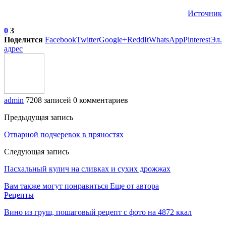
Источник
0
3
Поделится
Facebook
Twitter
Google+
ReddIt
WhatsApp
Pinterest
Эл.
адрес
admin
7208 записей
0 комментариев
Предыдущая запись
Отварной подчеревок в пряностях
Следующая запись
Пасхальный кулич на сливках и сухих дрожжах
Вам также могут понравиться
Еще от автора
Рецепты
Вино из груш, пошаговый рецепт с фото на 4872 ккал