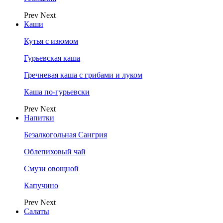
Prev
Next
Каши
Кутья с изюмом
Гурьевская каша
Гречневая каша с грибами и луком
Каша по-гурьевски
Prev
Next
Напитки
Безалкогольная Сангрия
Облепиховый чай
Смузи овощной
Капучино
Prev
Next
Салаты