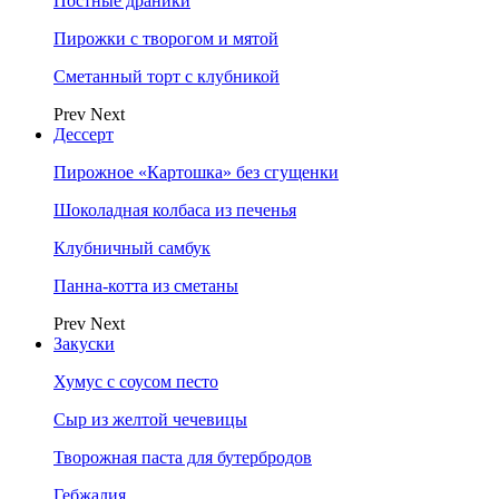
Постные драники
Пирожки с творогом и мятой
Сметанный торт с клубникой
Prev
Next
Дессерт
Пирожное «Картошка» без сгущенки
Шоколадная колбаса из печенья
Клубничный самбук
Панна-котта из сметаны
Prev
Next
Закуски
Хумус с соусом песто
Сыр из желтой чечевицы
Творожная паста для бутербродов
Гебжалия