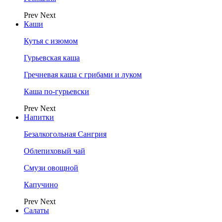
Prev
Next
Каши
Кутья с изюмом
Гурьевская каша
Гречневая каша с грибами и луком
Каша по-гурьевски
Prev
Next
Напитки
Безалкогольная Сангрия
Облепиховый чай
Смузи овощной
Капучино
Prev
Next
Салаты