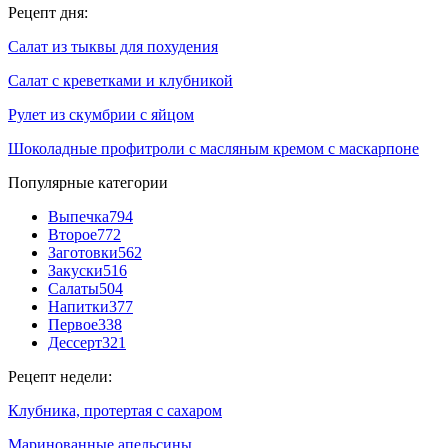
Рецепт дня:
Салат из тыквы для похудения
Салат с креветками и клубникой
Рулет из скумбрии с яйцом
Шоколадные профитроли с масляным кремом с маскарпоне
Популярные категории
Выпечка
794
Второе
772
Заготовки
562
Закуски
516
Салаты
504
Напитки
377
Первое
338
Дессерт
321
Рецепт недели:
Клубника, протертая с сахаром
Маринованные апельсины