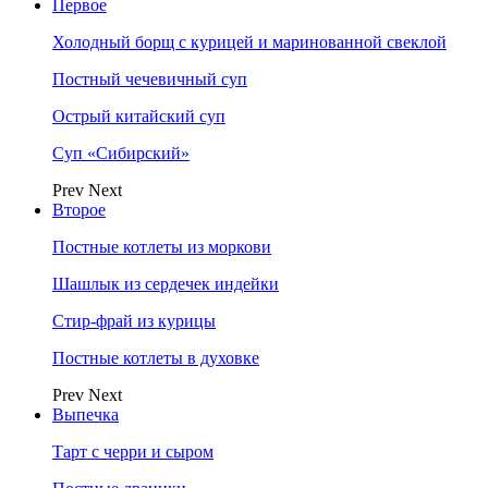
Первое
Холодный борщ с курицей и маринованной свеклой
Постный чечевичный суп
Острый китайский суп
Суп «Сибирский»
Prev
Next
Второе
Постные котлеты из моркови
Шашлык из сердечек индейки
Стир-фрай из курицы
Постные котлеты в духовке
Prev
Next
Выпечка
Тарт с черри и сыром