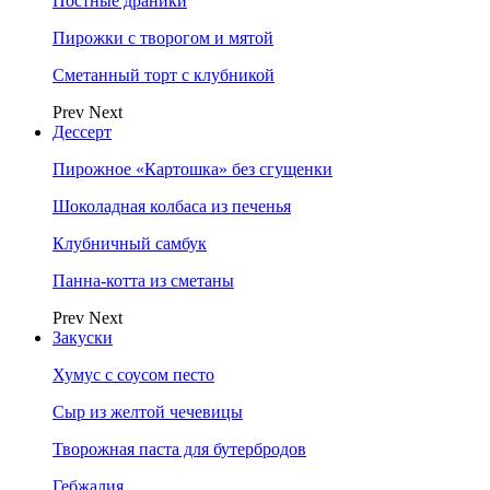
Постные драники
Пирожки с творогом и мятой
Сметанный торт с клубникой
Prev
Next
Дессерт
Пирожное «Картошка» без сгущенки
Шоколадная колбаса из печенья
Клубничный самбук
Панна-котта из сметаны
Prev
Next
Закуски
Хумус с соусом песто
Сыр из желтой чечевицы
Творожная паста для бутербродов
Гебжалия