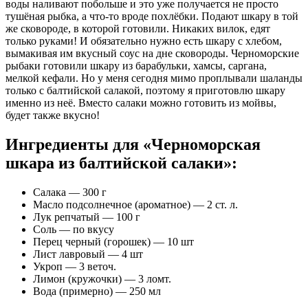
воды наливают побольше и это уже получается не просто
тушёная рыбка, а что-то вроде похлёбки. Подают шкару в той
же сковороде, в которой готовили. Никаких вилок, едят
только руками! И обязательно нужно есть шкару с хлебом,
вымакивая им вкусный соус на дне сковороды. Черноморские
рыбаки готовили шкару из барабульки, хамсы, саргана,
мелкой кефали. Но у меня сегодня мимо проплывали шаланды
только с балтийской салакой, поэтому я приготовлю шкару
именно из неё. Вместо салаки можно готовить из мойвы,
будет также вкусно!
Ингредиенты для «Черноморская
шкара из балтийской салаки»:
Салака — 300 г
Масло подсолнечное (ароматное) — 2 ст. л.
Лук репчатый — 100 г
Соль — по вкусу
Перец черный (горошек) — 10 шт
Лист лавровый — 4 шт
Укроп — 3 веточ.
Лимон (кружочки) — 3 ломт.
Вода (примерно) — 250 мл