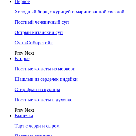
Первое
Холодный борщ с курицей и маринованной свеклой
Постный чечевичный суп
Острый китайский суп
Суп «Сибирский»
Prev
Next
Второе
Постные котлеты из моркови
Шашлык из сердечек индейки
Стир-фрай из курицы
Постные котлеты в духовке
Prev
Next
Выпечка
Тарт с черри и сыром