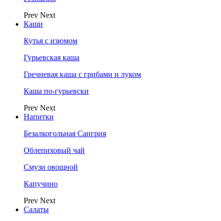
Prev
Next
Каши
Кутья с изюмом
Гурьевская каша
Гречневая каша с грибами и луком
Каша по-гурьевски
Prev
Next
Напитки
Безалкогольная Сангрия
Облепиховый чай
Смузи овощной
Капучино
Prev
Next
Салаты