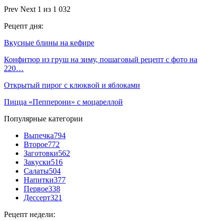
Prev
Next
1 из 1 032
Рецепт дня:
Вкусные блины на кефире
Конфитюр из груш на зиму, пошаговый рецепт с фото на
220…
Открытый пирог с клюквой и яблоками
Пицца «Пепперони» с моцареллой
Популярные категории
Выпечка
794
Второе
772
Заготовки
562
Закуски
516
Салаты
504
Напитки
377
Первое
338
Дессерт
321
Рецепт недели: