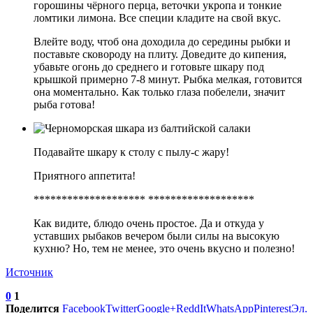
горошины чёрного перца, веточки укропа и тонкие
ломтики лимона. Все специи кладите на свой вкус.
Влейте воду, чтоб она доходила до середины рыбки и
поставьте сковороду на плиту. Доведите до кипения,
убавьте огонь до среднего и готовьте шкару под
крышкой примерно 7-8 минут. Рыбка мелкая, готовится
она моментально. Как только глаза побелели, значит
рыба готова!
Подавайте шкару к столу с пылу-с жару!
Приятного аппетита!
******************** *******************
Как видите, блюдо очень простое. Да и откуда у
уставших рыбаков вечером были силы на высокую
кухню? Но, тем не менее, это очень вкусно и полезно!
Источник
0
1
Поделится
Facebook
Twitter
Google+
ReddIt
WhatsApp
Pinterest
Эл.