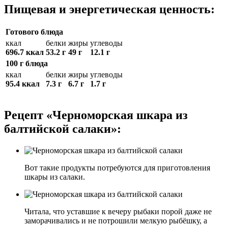
Пищевая и энергетическая ценность:
Готового блюда
ккал
белки
жиры
углеводы
696.7 ккал
53.2 г
49 г
12.1 г
100 г блюда
ккал
белки
жиры
углеводы
95.4 ккал
7.3 г
6.7 г
1.7 г
Рецепт «Черноморская шкара из
балтийской салаки»:
Вот такие продукты потребуются для приготовления
шкары из салаки.
Читала, что уставшие к вечеру рыбаки порой даже не
заморачивались и не потрошили мелкую рыбёшку, а