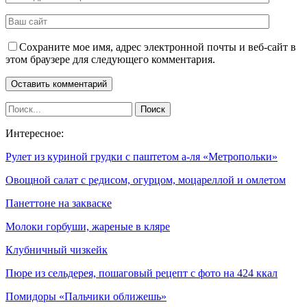
Сохраните мое имя, адрес электронной почты и веб-сайт в
этом браузере для следующего комментария.
Интересное:
Рулет из куриной грудки с паштетом а-ля «Метропольки»
Овощной салат с редисом, огурцом, моцареллой и омлетом
Панеттоне на закваске
Молоки горбуши, жареные в кляре
Клубничный чизкейк
Пюре из сельдерея, пошаговый рецепт с фото на 424 ккал
Помидоры «Пальчики оближешь»