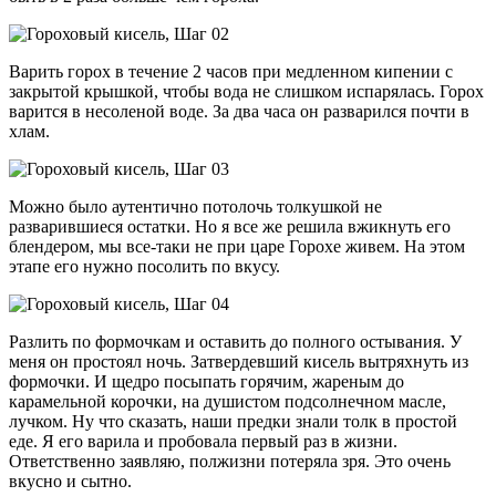
Варить горох в течение 2 часов при медленном кипении с
закрытой крышкой, чтобы вода не слишком испарялась. Горох
варится в несоленой воде. За два часа он разварился почти в
хлам.
Можно было аутентично потолочь толкушкой не
разварившиеся остатки. Но я все же решила вжикнуть его
блендером, мы все-таки не при царе Горохе живем. На этом
этапе его нужно посолить по вкусу.
Разлить по формочкам и оставить до полного остывания. У
меня он простоял ночь. Затвердевший кисель вытряхнуть из
формочки. И щедро посыпать горячим, жареным до
карамельной корочки, на душистом подсолнечном масле,
лучком. Ну что сказать, наши предки знали толк в простой
еде. Я его варила и пробовала первый раз в жизни.
Ответственно заявляю, полжизни потеряла зря. Это очень
вкусно и сытно.