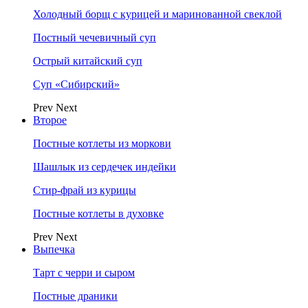
Холодный борщ с курицей и маринованной свеклой
Постный чечевичный суп
Острый китайский суп
Суп «Сибирский»
Prev
Next
Второе
Постные котлеты из моркови
Шашлык из сердечек индейки
Стир-фрай из курицы
Постные котлеты в духовке
Prev
Next
Выпечка
Тарт с черри и сыром
Постные драники