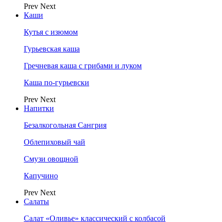
Prev
Next
Каши
Кутья с изюмом
Гурьевская каша
Гречневая каша с грибами и луком
Каша по-гурьевски
Prev
Next
Напитки
Безалкогольная Сангрия
Облепиховый чай
Смузи овощной
Капучино
Prev
Next
Салаты
Салат «Оливье» классический с колбасой