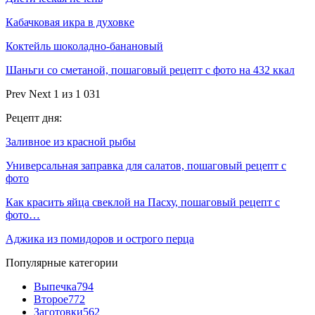
Кабачковая икра в духовке
Коктейль шоколадно-банановый
Шаньги со сметаной, пошаговый рецепт с фото на 432 ккал
Prev
Next
1 из 1 031
Рецепт дня:
Заливное из красной рыбы
Универсальная заправка для салатов, пошаговый рецепт с
фото
Как красить яйца свеклой на Пасху, пошаговый рецепт с
фото…
Аджика из помидоров и острого перца
Популярные категории
Выпечка
794
Второе
772
Заготовки
562