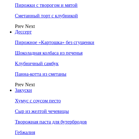
Пирожки с творогом и мятой
Сметанный торт с клубникой
Prev
Next
Дессерт
Пирожное «Картошка» без сгущенки
Шоколадная колбаса из печенья
Клубничный самбук
Панна-котта из сметаны
Prev
Next
Закуски
Хумус с соусом песто
Сыр из желтой чечевицы
Творожная паста для бутербродов
Гебжалия