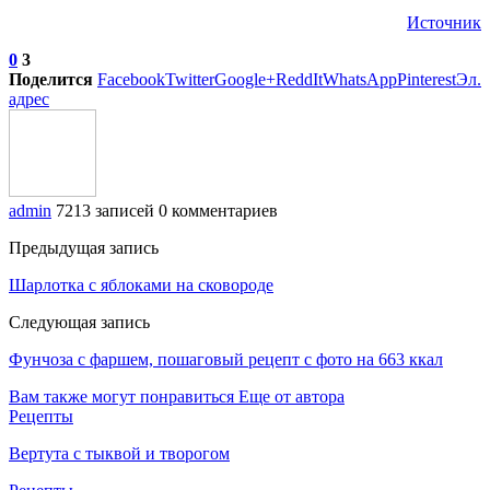
Источник
0
3
Поделится
Facebook
Twitter
Google+
ReddIt
WhatsApp
Pinterest
Эл.
адрес
admin
7213 записей
0 комментариев
Предыдущая запись
Шарлотка с яблоками на сковороде
Следующая запись
Фунчоза с фаршем, пошаговый рецепт с фото на 663 ккал
Вам также могут понравиться
Еще от автора
Рецепты
Вертута с тыквой и творогом