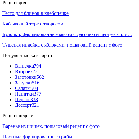
Рецепт дня:
Тесто для блинов в хлебопечке
Кабачковый торт с творогом
Булочки, фаршированные мясом с фасолью и перцем чили…
Тушеная индейка с яблоками, пошаговый рецепт с фото
Популярные категории
Выпечка
794
Второе
772
Заготовки
562
Закуски
516
Салаты
504
Напитки
377
Первое
338
Дессерт
321
Рецепт недели:
Варенье из шишек, пошаговый рецепт с фото
Постные фаршированные грибы