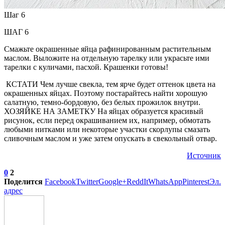
Шаг 6
ШАГ 6
Смажьте окрашенные яйца рафинированным растительным
маслом. Выложите на отдельную тарелку или украсьте ими
тарелки с куличами, пасхой. Крашенки готовы!
КСТАТИ Чем лучше свекла, тем ярче будет оттенок цвета на
окрашенных яйцах. Поэтому постарайтесь найти хорошую
салатную, темно-бордовую, без белых прожилок внутри.
ХОЗЯЙКЕ НА ЗАМЕТКУ На яйцах образуется красивый
рисунок, если перед окрашиванием их, например, обмотать
любыми нитками или некоторые участки скорлупы смазать
сливочным маслом и уже затем опускать в свекольный отвар.
Источник
0
2
Поделится
Facebook
Twitter
Google+
ReddIt
WhatsApp
Pinterest
Эл.
адрес