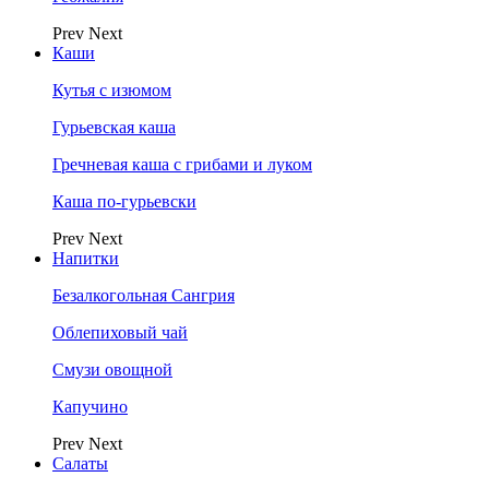
Prev
Next
Каши
Кутья с изюмом
Гурьевская каша
Гречневая каша с грибами и луком
Каша по-гурьевски
Prev
Next
Напитки
Безалкогольная Сангрия
Облепиховый чай
Смузи овощной
Капучино
Prev
Next
Салаты