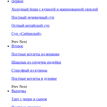
Первое
Холодный борщ с курицей и маринованной свеклой
Постный чечевичный суп
Острый китайский суп
Суп «Сибирский»
Prev
Next
Второе
Постные котлеты из моркови
Шашлык из сердечек индейки
Стир-фрай из курицы
Постные котлеты в духовке
Prev
Next
Выпечка
Тарт с черри и сыром