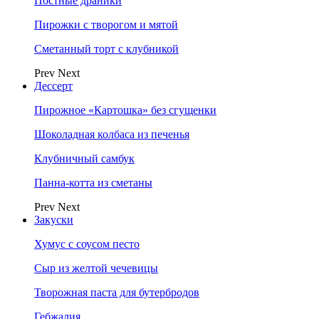
Постные драники
Пирожки с творогом и мятой
Сметанный торт с клубникой
Prev
Next
Дессерт
Пирожное «Картошка» без сгущенки
Шоколадная колбаса из печенья
Клубничный самбук
Панна-котта из сметаны
Prev
Next
Закуски
Хумус с соусом песто
Сыр из желтой чечевицы
Творожная паста для бутербродов
Гебжалия