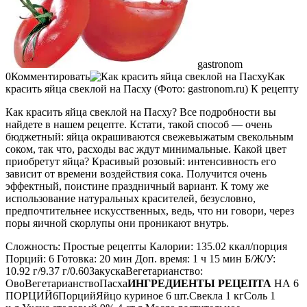
gastronom
0Комментировать
Как
красить яйца свеклой на Пасху (Фото: gastronom.ru) К рецепту
Как красить яйца свеклой на Пасху? Все подробности вы
найдете в нашем рецепте. Кстати, такой способ — очень
бюджетный: яйца окрашиваются свежевыжатым свекольным
соком, так что, расходы вас ждут минимальные. Какой цвет
приобретут яйца? Красивый розовый: интенсивность его
зависит от времени воздействия сока. Получится очень
эффектный, поистине праздничный вариант. К тому же
использование натуральных красителей, безусловно,
предпочтительнее искусственных, ведь, что ни говори, через
поры яичной скорлупы они проникают внутрь.
Сложность: Простые рецепты Калории: 135.02 ккал/порция
Порций: 6 Готовка: 20 мин Доп. время: 1 ч 15 мин Б/Ж/У:
10.92 г/9.37 г/0.60ЗакускаВегетарианство:
ОвоВегетарианствоПасха
ИНГРЕДИЕНТЫ РЕЦЕПТА
НА 6
ПОРЦИЙ6ПорцийЯйцо куриное 6 шт.Свекла 1 кгСоль 1