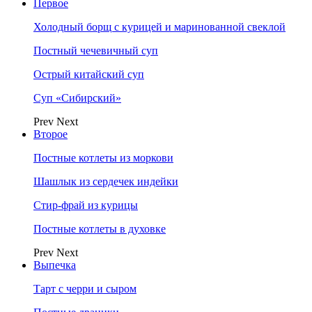
Первое
Холодный борщ с курицей и маринованной свеклой
Постный чечевичный суп
Острый китайский суп
Суп «Сибирский»
Prev
Next
Второе
Постные котлеты из моркови
Шашлык из сердечек индейки
Стир-фрай из курицы
Постные котлеты в духовке
Prev
Next
Выпечка
Тарт с черри и сыром