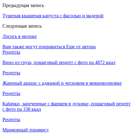
Предыдущая запись
Тушеная квашеная капуста с фасолью и мадерой
Следующая запись
Лосось в молоке
Вам также могут понравиться
Еще от автора
Рецепты
Вино из груш, пошаговый рецепт с фото на 4872 ккал
Рецепты
Жареный арахис с аджикой и чесноком в микроволновке
Рецепты
Кабачки, запеченные с фаршем в духовке, пошаговый рецепт
с фото на 338 ккал
Рецепты
Мраморный тирамису