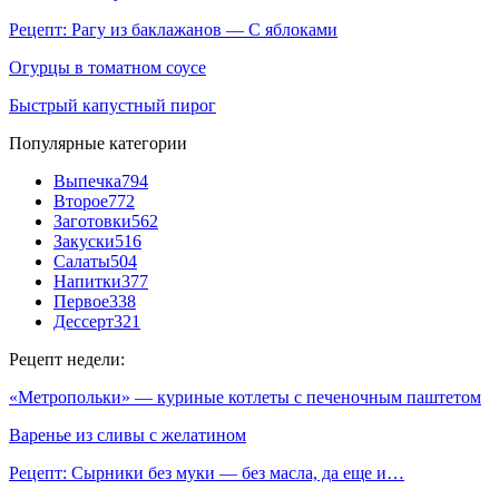
Рецепт: Рагу из баклажанов — С яблоками
Огурцы в томатном соусе
Быстрый капустный пирог
Популярные категории
Выпечка
794
Второе
772
Заготовки
562
Закуски
516
Салаты
504
Напитки
377
Первое
338
Дессерт
321
Рецепт недели:
«Метропольки» — куриные котлеты с печеночным паштетом
Варенье из сливы с желатином
Рецепт: Сырники без муки — без масла, да еще и…