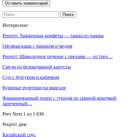
Интересное:
Рецепт: Тыквенные конфеты — тыква из тыквы
Овсяная каша с бананом и медом
Рецепт: Шоколадное печенье с орехами — из трех…
Смузи из белокочанной капусты
Суп с булгуром и кабачком
Куриные рулетики на мангале
Фаршированный перец с тунцом по сырной корочкой,
запеченный…
Prev
Next
1 из 1 030
Рецепт дня:
Китайский соус