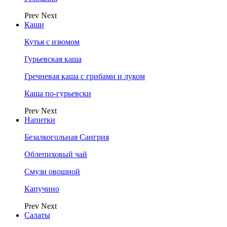
Prev
Next
Каши
Кутья с изюмом
Гурьевская каша
Гречневая каша с грибами и луком
Каша по-гурьевски
Prev
Next
Напитки
Безалкогольная Сангрия
Облепиховый чай
Смузи овощной
Капучино
Prev
Next
Салаты