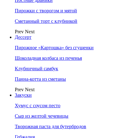
Постные драники
Пирожки с творогом и мятой
Сметанный торт с клубникой
Prev
Next
Дессерт
Пирожное «Картошка» без сгущенки
Шоколадная колбаса из печенья
Клубничный самбук
Панна-котта из сметаны
Prev
Next
Закуски
Хумус с соусом песто
Сыр из желтой чечевицы
Творожная паста для бутербродов
Гебжалия