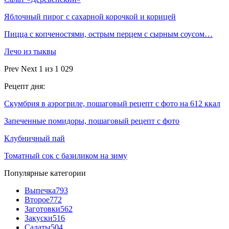
Яблочный пирог с сахарной корочкой и корицей
Пицца с копченостями, острым перцем с сырным соусом…
Лечо из тыквы
Prev
Next
1 из 1 029
Рецепт дня:
Скумбрия в аэрогриле, пошаговый рецепт с фото на 612 ккал
Запеченные помидоры, пошаговый рецепт с фото
Клубничный пай
Томатный сок с базиликом на зиму
Популярные категории
Выпечка
793
Второе
772
Заготовки
562
Закуски
516
Салаты
504