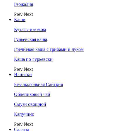
Гебжалия
Prev
Next
Каши
Кутья с изюмом
Гурьевская каша
Гречневая каша с грибами и луком
Каша по-гурьевски
Prev
Next
Напитки
Безалкогольная Сангрия
Облепиховый чай
Смузи овощной
Капучино
Prev
Next
Салаты