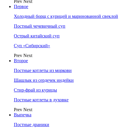
Prev
Next
Первое
Холодный борщ с курицей и маринованной свеклой
Постный чечевичный суп
Острый китайский суп
Суп «Сибирский»
Prev
Next
Второе
Постные котлеты из моркови
Шашлык из сердечек индейки
Стир-фрай из курицы
Постные котлеты в духовке
Prev
Next
Выпечка
Постные драники