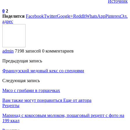
Источник
0
2
Поделится
Facebook
Twitter
Google+
ReddIt
WhatsApp
Pinterest
Эл.
адрес
admin
7198 записей
0 комментариев
Предыдущая запись
Французский медовый кекс со специями
Следующая запись
Мясо с грибами в горшочках
Вам также могут понравиться
Еще от автора
Рецепты
Маринад с кокосовым молоком, пошаговый рецепт с фото на
199 ккал