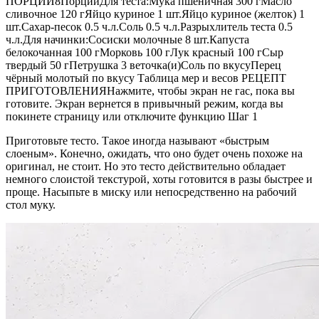
ПОРЦИЙ8ПорцийДля теста:Мука пшеничная 300 гМасло
сливочное 120 гЯйцо куриное 1 шт.Яйцо куриное (желток) 1
шт.Сахар-песок 0.5 ч.л.Соль 0.5 ч.л.Разрыхлитель теста 0.5
ч.л.Для начинки:Сосиски молочные 8 шт.Капуста
белокочанная 100 гМорковь 100 гЛук красный 100 гСыр
твердый 50 гПетрушка 3 веточка(и)Соль по вкусуПерец
чёрный молотый по вкусу Таблица мер и весов РЕЦЕПТ
ПРИГОТОВЛЕНИЯНажмите, чтобы экран не гас, пока вы
готовите. Экран вернется в привычный режим, когда вы
покинете страницу или отключите функцию Шаг 1
Приготовьте тесто. Такое иногда называют «быстрым
слоеным». Конечно, ожидать, что оно будет очень похоже на
оригинал, не стоит. Но это тесто действительно обладает
немного слоистой текстурой, хоты готовится в разы быстрее и
проще. Насыпьте в миску или непосредственно на рабочий
стол муку.