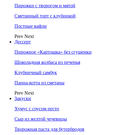
Пирожки с творогом и мятой
Сметанный торт с клубникой
Постные вафли
Prev
Next
Дессерт
Пирожное «Картошка» без сгущенки
Шоколадная колбаса из печенья
Клубничный самбук
Панна-котта из сметаны
Prev
Next
Закуски
Хумус с соусом песто
Сыр из желтой чечевицы
Творожная паста для бутербродов