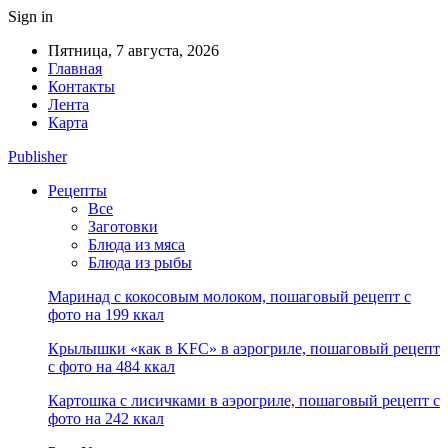
Sign in
Пятница, 7 августа, 2026
Главная
Контакты
Лента
Карта
Publisher
Рецепты
Все
Заготовки
Блюда из мяса
Блюда из рыбы
Маринад с кокосовым молоком, пошаговый рецепт с
фото на 199 ккал
Крылышки «как в KFC» в аэрогриле, пошаговый рецепт
с фото на 484 ккал
Картошка с лисичками в аэрогриле, пошаговый рецепт с
фото на 242 ккал