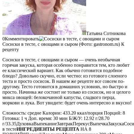
Татьяна Сотникова
0Комментировать
Сосиски в тесте, с овощами и сыром (Фото: gastronom.ru) К
рецепту
Сосиски в тесте, с овощами и сыром — очень необычная
горячая закуска, которая особенно понравится тем, кто любит
ее классический вариант. Как обычно готовится подобное
блюдо? Довольно скучно, если честно: из готового слоеного
теста и просто сосисок. В нашем же рецепте все совсем по-
другому. Тесто готовится в домашних условиях, но быстро и
просто. Начинка же состоит не только из сосисок, но и целого
микса овощей: белокочанной капусты, сладкого перца,
моркови и лука. Вот увидите: будет очень интересно и вкусно!
Сложность: средне Калории: 433.20 ккал/порция Порций: 8
Готовка: 1 ч Доп. время: 30 мин Б/Ж/У: 12.92 г/28.70
г/33.35ДуховкаВыпеканиеЗавтракПерекусВыпечкаЗакускаСоси
в тесте
ИНГРЕДИЕНТЫ РЕЦЕПТА
НА 8