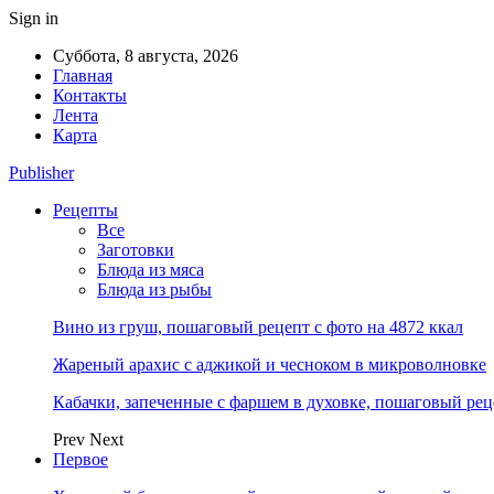
Sign in
Суббота, 8 августа, 2026
Главная
Контакты
Лента
Карта
Publisher
Рецепты
Все
Заготовки
Блюда из мяса
Блюда из рыбы
Вино из груш, пошаговый рецепт с фото на 4872 ккал
Жареный арахис с аджикой и чесноком в микроволновке
Кабачки, запеченные с фаршем в духовке, пошаговый реце
Prev
Next
Первое