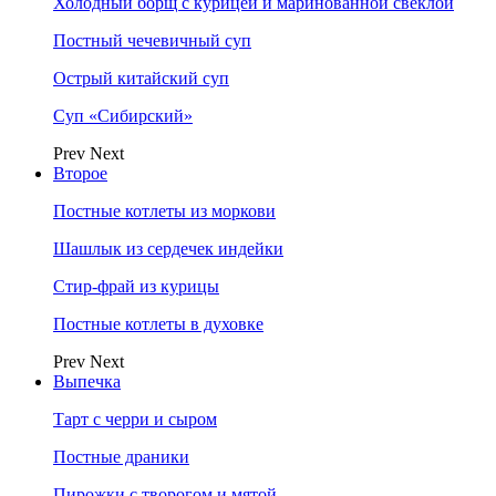
Холодный борщ с курицей и маринованной свеклой
Постный чечевичный суп
Острый китайский суп
Суп «Сибирский»
Prev
Next
Второе
Постные котлеты из моркови
Шашлык из сердечек индейки
Стир-фрай из курицы
Постные котлеты в духовке
Prev
Next
Выпечка
Тарт с черри и сыром
Постные драники
Пирожки с творогом и мятой