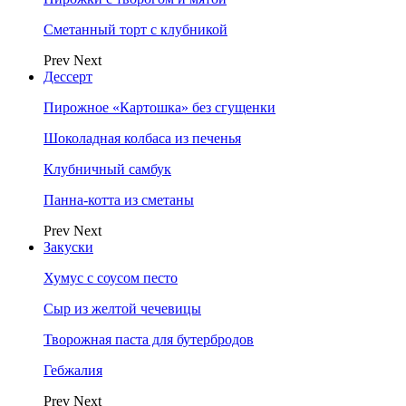
Сметанный торт с клубникой
Prev
Next
Дессерт
Пирожное «Картошка» без сгущенки
Шоколадная колбаса из печенья
Клубничный самбук
Панна-котта из сметаны
Prev
Next
Закуски
Хумус с соусом песто
Сыр из желтой чечевицы
Творожная паста для бутербродов
Гебжалия
Prev
Next