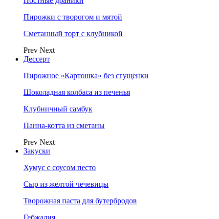
Постные драники
Пирожки с творогом и мятой
Сметанный торт с клубникой
Prev
Next
Дессерт
Пирожное «Картошка» без сгущенки
Шоколадная колбаса из печенья
Клубничный самбук
Панна-котта из сметаны
Prev
Next
Закуски
Хумус с соусом песто
Сыр из желтой чечевицы
Творожная паста для бутербродов
Гебжалия