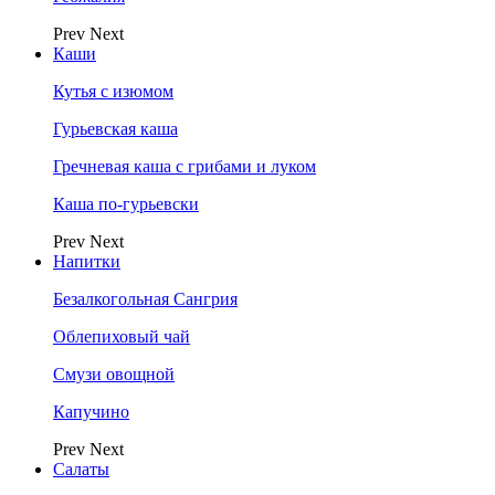
Prev
Next
Каши
Кутья с изюмом
Гурьевская каша
Гречневая каша с грибами и луком
Каша по-гурьевски
Prev
Next
Напитки
Безалкогольная Сангрия
Облепиховый чай
Смузи овощной
Капучино
Prev
Next
Салаты