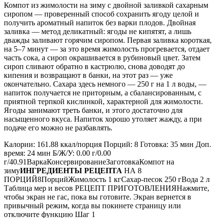
Компот из жимолости на зиму с двойной заливкой сахарным
сиропом — проверенный способ сохранить ягоду целой и
получить ароматный напиток без варки плодов. Двойная
заливка — метод деликатный: ягоды не кипятят, а лишь
дважды заливают горячим сиропом. Первая заливка короткая,
на 5–7 минут — за это время жимолость прогревается, отдает
часть сока, а сироп окрашивается в рубиновый цвет. Затем
сироп сливают обратно в кастрюлю, снова доводят до
кипения и возвращают в банки, на этот раз — уже
окончательно. Сахара здесь немного — 250 г на 1 л воды, —
напиток получается не приторным, а сбалансированным, с
приятной терпкой кислинкой, характерной для жимолости.
Ягоды занимают треть банки, и этого достаточно для
насыщенного вкуса. Напиток хорошо утоляет жажду, а при
подаче его можно не разбавлять.
Калории: 161.88 ккал/порция Порций: 8 Готовка: 35 мин Доп.
время: 24 мин Б/Ж/У: 0.00 г/0.00
г/40.91ВаркаКонсервированиеЗаготовкаКомпот на
зиму
ИНГРЕДИЕНТЫ РЕЦЕПТА
НА 8
ПОРЦИЙ8ПорцийЖимолость 1 кгСахар-песок 250 гВода 2 л
Таблица мер и весов РЕЦЕПТ ПРИГОТОВЛЕНИЯНажмите,
чтобы экран не гас, пока вы готовите. Экран вернется в
привычный режим, когда вы покинете страницу или
отключите функцию Шаг 1