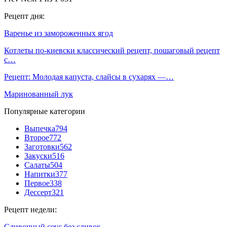
Рецепт дня:
Варенье из замороженных ягод
Котлеты по-киевски классический рецепт, пошаговый рецепт
с…
Рецепт: Молодая капуста, слайсы в сухарях —…
Маринованный лук
Популярные категории
Выпечка
794
Второе
772
Заготовки
562
Закуски
516
Салаты
504
Напитки
377
Первое
338
Дессерт
321
Рецепт недели:
Сливочный соус без сливок