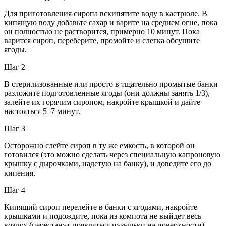
Для приготовления сиропа вскипятите воду в кастрюле. В
кипящую воду добавьте сахар и варите на среднем огне, пока
он полностью не растворится, примерно 10 минут. Пока
варится сироп, переберите, промойте и слегка обсушите
ягоды.
Шаг 2
В стерилизованные или просто в тщательно промытые банки
разложите подготовленные ягоды (они должны занять 1/3),
залейте их горячим сиропом, накройте крышкой и дайте
настояться 5–7 минут.
Шаг 3
Осторожно слейте сироп в ту же емкость, в которой он
готовился (это можно сделать через специальную капроновую
крышку с дырочками, надетую на банку), и доведите его до
кипения.
Шаг 4
Кипящий сироп перелейте в банки с ягодами, накройте
крышками и подождите, пока из компота не выйдет весь
воздух (перестанут появляться пузырьки на поверхности).