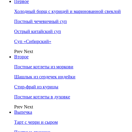
Первое
Холодный борщ с курицей и маринованной свеклой
Постный чечевичный суп
Острый китайский суп
Суп «Сибирский»
Prev
Next
Второе
Постные котлеты из моркови
Шашлык из сердечек индейки
Стир-фрай из курицы
Постные котлеты в духовке
Prev
Next
Выпечка
Тарт с черри и сыром