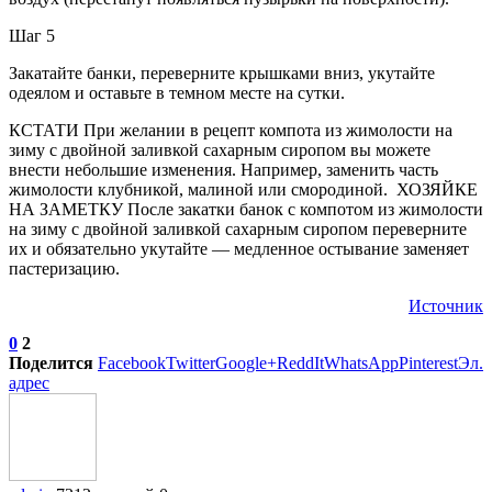
Шаг 5
Закатайте банки, переверните крышками вниз, укутайте
одеялом и оставьте в темном месте на сутки.
КСТАТИ При желании в рецепт компота из жимолости на
зиму с двойной заливкой сахарным сиропом вы можете
внести небольшие изменения. Например, заменить часть
жимолости клубникой, малиной или смородиной. ХОЗЯЙКЕ
НА ЗАМЕТКУ После закатки банок с компотом из жимолости
на зиму с двойной заливкой сахарным сиропом переверните
их и обязательно укутайте — медленное остывание заменяет
пастеризацию.
Источник
0
2
Поделится
Facebook
Twitter
Google+
ReddIt
WhatsApp
Pinterest
Эл.
адрес