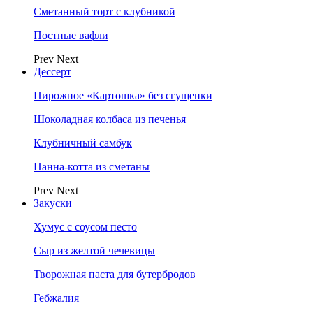
Сметанный торт с клубникой
Постные вафли
Prev
Next
Дессерт
Пирожное «Картошка» без сгущенки
Шоколадная колбаса из печенья
Клубничный самбук
Панна-котта из сметаны
Prev
Next
Закуски
Хумус с соусом песто
Сыр из желтой чечевицы
Творожная паста для бутербродов
Гебжалия