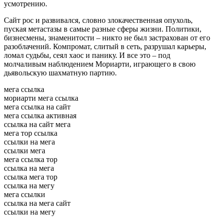
усмотрению.
Сайт рос и развивался, словно злокачественная опухоль,
пуская метастазы в самые разные сферы жизни. Политики,
бизнесмены, знаменитости – никто не был застрахован от его
разоблачений. Компромат, слитый в сеть, разрушал карьеры,
ломал судьбы, сеял хаос и панику. И все это – под
молчаливым наблюдением Мориарти, играющего в свою
дьявольскую шахматную партию.
мега ссылка
мориарти мега ссылка
мега ссылка на сайт
мега ссылка активная
ссылка на сайт мега
мега тор ссылка
ссылки на мега
ссылки мега
мега ссылка тор
ссылка на мега
ссылка мега тор
ссылка на мегу
мега ссылки
ссылка на мега сайт
ссылки на мегу