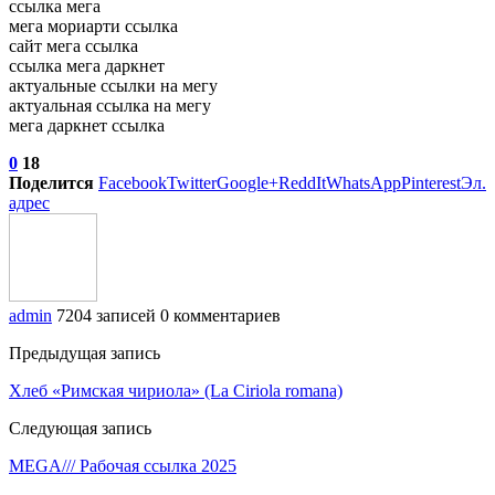
ссылка мега
мега мориарти ссылка
сайт мега ссылка
ссылка мега даркнет
актуальные ссылки на мегу
актуальная ссылка на мегу
мега даркнет ссылка
0
18
Поделится
Facebook
Twitter
Google+
ReddIt
WhatsApp
Pinterest
Эл.
адрес
admin
7204 записей
0 комментариев
Предыдущая запись
Хлеб «Римская чириола» (La Ciriola romana)
Следующая запись
MEGA/// Рабочая ссылка 2025