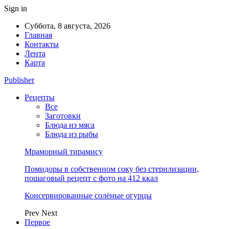
Sign in
Суббота, 8 августа, 2026
Главная
Контакты
Лента
Карта
Publisher
Рецепты
Все
Заготовки
Блюда из мяса
Блюда из рыбы
Мраморный тирамису
Помидоры в собственном соку без стерилизации,
пошаговый рецепт с фото на 412 ккал
Консервированные солёные огурцы
Prev
Next
Первое