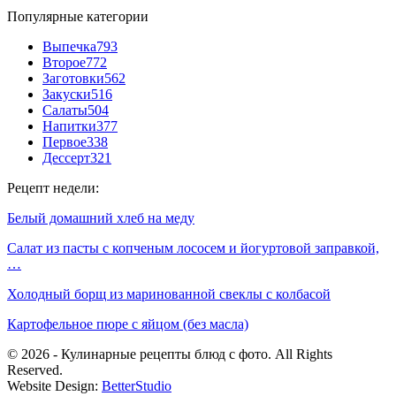
Популярные категории
Выпечка
793
Второе
772
Заготовки
562
Закуски
516
Салаты
504
Напитки
377
Первое
338
Дессерт
321
Рецепт недели:
Белый домашний хлеб на меду
Салат из пасты с копченым лососем и йогуртовой заправкой,
…
Холодный борщ из маринованной свеклы с колбасой
Картофельное пюре с яйцом (без масла)
© 2026 - Кулинарные рецепты блюд с фото. All Rights
Reserved.
Website Design:
BetterStudio