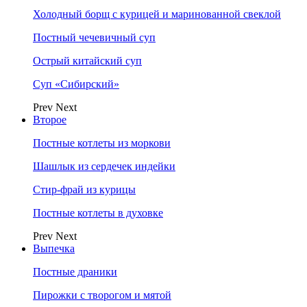
Холодный борщ с курицей и маринованной свеклой
Постный чечевичный суп
Острый китайский суп
Суп «Сибирский»
Prev
Next
Второе
Постные котлеты из моркови
Шашлык из сердечек индейки
Стир-фрай из курицы
Постные котлеты в духовке
Prev
Next
Выпечка
Постные драники
Пирожки с творогом и мятой