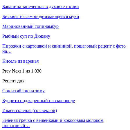
Баранина запеченная в духовке с киви
Бисквит из самоподнимающейся муки
Маринованный топинамбур
Рыбный суп по Дюкану
Пирожки с картошкой и свининой, пошаговый рецепт с фото
на…
Кисель из варенья
Prev
Next
1 из 1 030
Рецепт дня:
Сок из яблок на зиму
Буррито поджаренный на сковороде
Иваси соленая (со свеклой)
Зеленая гречка с вешенками и кокосовым молоком,
пошаговый…