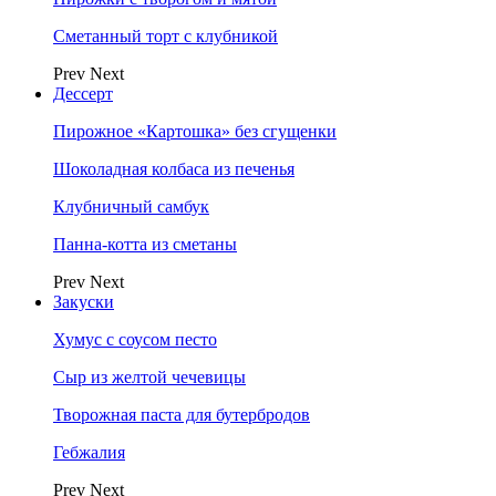
Сметанный торт с клубникой
Prev
Next
Дессерт
Пирожное «Картошка» без сгущенки
Шоколадная колбаса из печенья
Клубничный самбук
Панна-котта из сметаны
Prev
Next
Закуски
Хумус с соусом песто
Сыр из желтой чечевицы
Творожная паста для бутербродов
Гебжалия
Prev
Next