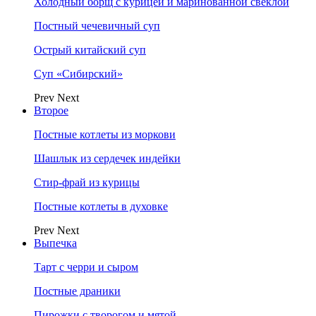
Холодный борщ с курицей и маринованной свеклой
Постный чечевичный суп
Острый китайский суп
Суп «Сибирский»
Prev
Next
Второе
Постные котлеты из моркови
Шашлык из сердечек индейки
Стир-фрай из курицы
Постные котлеты в духовке
Prev
Next
Выпечка
Тарт с черри и сыром
Постные драники
Пирожки с творогом и мятой