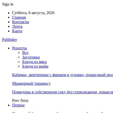
Sign in
Суббота, 8 августа, 2026
Главная
Контакты
Лента
Карта
Publisher
Рецепты
Все
Заготовки
Блюда из мяса
Блюда из рыбы
Кабачки, запеченные с фаршем в духовке, пошаговый реце
Мраморный тирамису
Помидоры в собственном соку без стерилизации, пошагов
Prev
Next
Первое