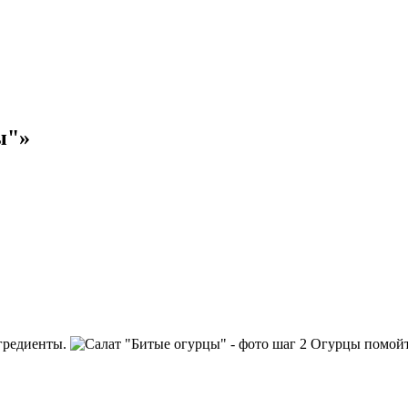
ы"»
гредиенты.
Огурцы помойте,